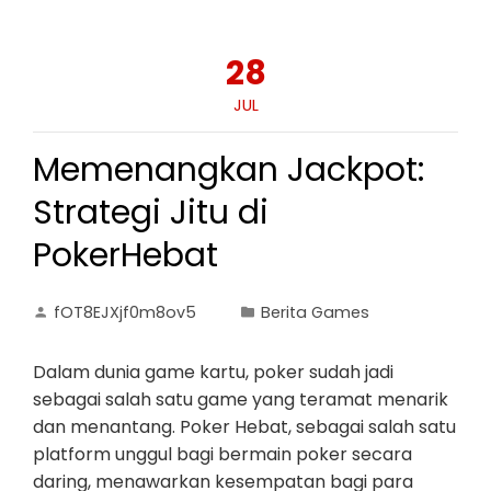
28
JUL
Memenangkan Jackpot:
Strategi Jitu di
PokerHebat
fOT8EJXjf0m8ov5
Berita Games
Dalam dunia game kartu, poker sudah jadi
sebagai salah satu game yang teramat menarik
dan menantang. Poker Hebat, sebagai salah satu
platform unggul bagi bermain poker secara
daring, menawarkan kesempatan bagi para