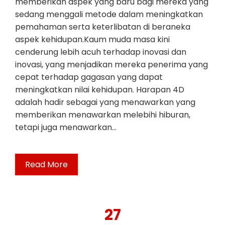
memberikan aspek yang baru bagi mereka yang
sedang menggali metode dalam meningkatkan
pemahaman serta keterlibatan di beraneka
aspek kehidupan.Kaum muda masa kini
cenderung lebih acuh terhadap inovasi dan
inovasi, yang menjadikan mereka penerima yang
cepat terhadap gagasan yang dapat
meningkatkan nilai kehidupan. Harapan 4D
adalah hadir sebagai yang menawarkan yang
memberikan menawarkan melebihi hiburan,
tetapi juga menawarkan…
Read More
27