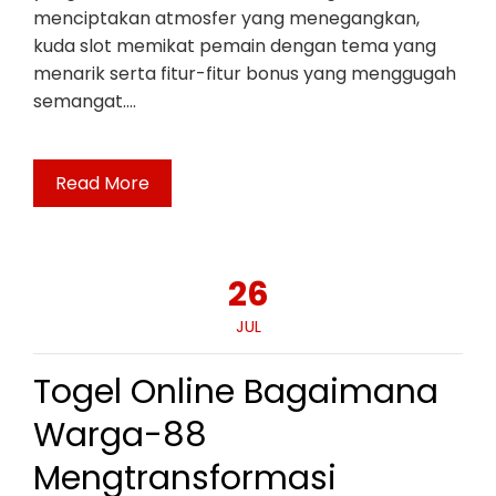
menciptakan atmosfer yang menegangkan,
kuda slot memikat pemain dengan tema yang
menarik serta fitur-fitur bonus yang menggugah
semangat.…
Read More
26
JUL
Togel Online Bagaimana
Warga-88
Mengtransformasi