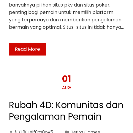
banyaknya pilihan situs pkv dan situs poker,
penting bagi pemain untuk memilih platform
yang terpercaya dan memberikan pengalaman
bermain yang optimal. Situs-situs ini tidak hanya…
Read More
01
AUG
Rubah 4D: Komunitas dan
Pengalaman Pemain
fOT8EJXjf0m8ov5
Berita Games