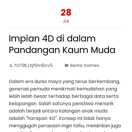
28
JUL
Impian 4D di dalam
Pandangan Kaum Muda
fOT8EJXjf0m8ov5
Berita Games
Dalam era dunia maya yang terus berkembang,
generasi pemuda menikmati kemudahan yang
lebih lebih besar terhadap berbagai data serta
kelapangan. Salah satunya peristiwa menarik
adalah terjadi antara kalangan anak muda
adalah "harapan 4D". Konsep ini tidak hanya
menggugah perasaan ingin tahu, melainkan juga