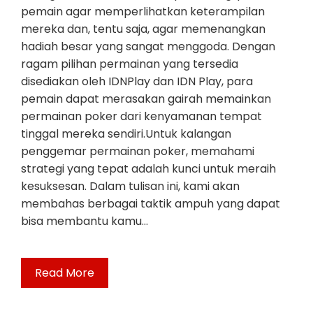
pemain agar memperlihatkan keterampilan
mereka dan, tentu saja, agar memenangkan
hadiah besar yang sangat menggoda. Dengan
ragam pilihan permainan yang tersedia
disediakan oleh IDNPlay dan IDN Play, para
pemain dapat merasakan gairah memainkan
permainan poker dari kenyamanan tempat
tinggal mereka sendiri.Untuk kalangan
penggemar permainan poker, memahami
strategi yang tepat adalah kunci untuk meraih
kesuksesan. Dalam tulisan ini, kami akan
membahas berbagai taktik ampuh yang dapat
bisa membantu kamu…
Read More