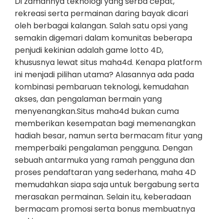
Di zamannya teknologi yang serba cepat,
rekreasi serta permainan daring bayak dicari
oleh berbagai kalangan. Salah satu opsi yang
semakin digemari dalam komunitas beberapa
penjudi kekinian adalah game lotto 4D,
khususnya lewat situs maha4d. Kenapa platform
ini menjadi pilihan utama? Alasannya ada pada
kombinasi pembaruan teknologi, kemudahan
akses, dan pengalaman bermain yang
menyenangkan.Situs maha4d bukan cuma
memberikan kesempatan bagi memenangkan
hadiah besar, namun serta bermacam fitur yang
memperbaiki pengalaman pengguna. Dengan
sebuah antarmuka yang ramah pengguna dan
proses pendaftaran yang sederhana, maha 4D
memudahkan siapa saja untuk bergabung serta
merasakan permainan. Selain itu, keberadaan
bermacam promosi serta bonus membuatnya