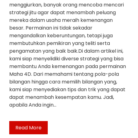
menggiurkan, banyak orang mencoba mencari
strategi jitu agar dapat menambah peluang
mereka dalam usaha meraih kemenangan
besar. Permainan ini tidak sekadar
mengandalkan keberuntungan, tetapi juga
membutuhkan pemikiran yang teliti serta
pengamatan yang baik baik.Di dalam artikel ini,
kami siap menyelidiki diverse strategi yang bisa
membantu Anda kemenangan pada permainan
Maha 4D. Dari memahami tentang pola-pola
bilangan hingga cara memilih bilangan yang,
kami siap menyediakan tips dan trik yang dapat
dapat menambah kesempatan kamu. Jadi,
apabila Anda ingin…
Read More