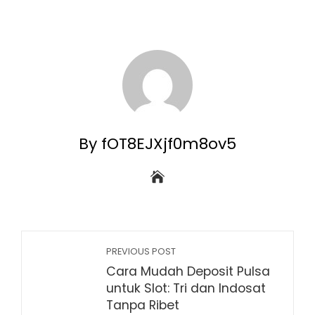
By fOT8EJXjf0m8ov5
PREVIOUS POST
Cara Mudah Deposit Pulsa
untuk Slot: Tri dan Indosat
Tanpa Ribet