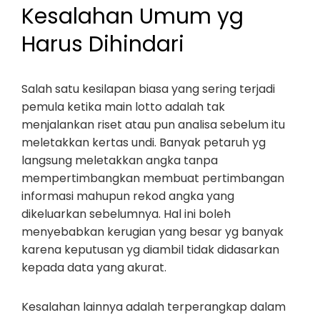
Kesalahan Umum yg
Harus Dihindari
Salah satu kesilapan biasa yang sering terjadi
pemula ketika main lotto adalah tak
menjalankan riset atau pun analisa sebelum itu
meletakkan kertas undi. Banyak petaruh yg
langsung meletakkan angka tanpa
mempertimbangkan membuat pertimbangan
informasi mahupun rekod angka yang
dikeluarkan sebelumnya. Hal ini boleh
menyebabkan kerugian yang besar yg banyak
karena keputusan yg diambil tidak didasarkan
kepada data yang akurat.
Kesalahan lainnya adalah terperangkap dalam