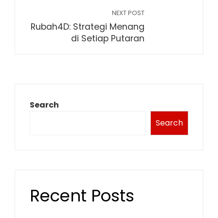
NEXT POST
Rubah4D: Strategi Menang
di Setiap Putaran
Search
Search
Recent Posts