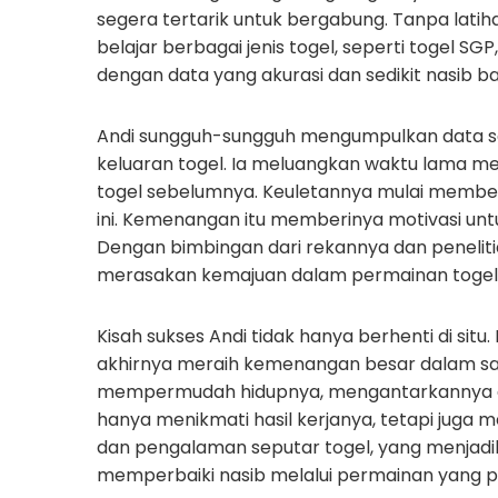
segera tertarik untuk bergabung. Tanpa lati
belajar berbagai jenis togel, seperti togel SG
dengan data yang akurasi dan sedikit nasib b
Andi sungguh-sungguh mengumpulkan data sgp
keluaran togel. Ia meluangkan waktu lama m
togel sebelumnya. Keuletannya mulai memberik
ini. Kemenangan itu memberinya motivasi untu
Dengan bimbingan dari rekannya dan peneliti
merasakan kemajuan dalam permainan togel
Kisah sukses Andi tidak hanya berhenti di situ
akhirnya meraih kemenangan besar dalam sa
mempermudah hidupnya, mengantarkannya dari
hanya menikmati hasil kerjanya, tetapi juga
dan pengalaman seputar togel, yang menjadik
memperbaiki nasib melalui permainan yang pe