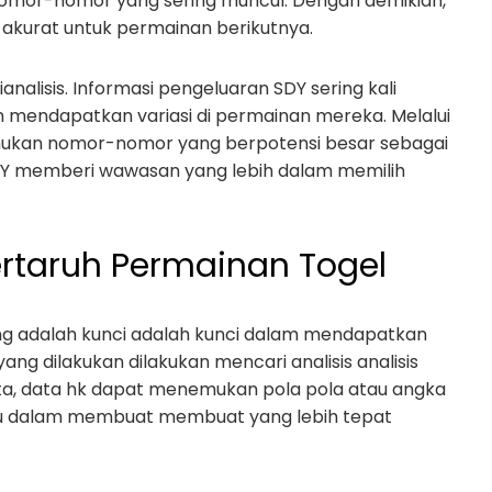
nomor-nomor yang sering muncul. Dengan demikian,
 akurat untuk permainan berikutnya.
ianalisis. Informasi pengeluaran SDY sering kali
n mendapatkan variasi di permainan mereka. Melalui
mukan nomor-nomor yang berpotensi besar sebagai
 SDY memberi wawasan yang lebih dalam memilih
ertaruh Permainan Togel
ng adalah kunci adalah kunci dalam mendapatkan
ng dilakukan dilakukan mencari analisis analisis
ta, data hk dapat menemukan pola pola atau angka
ntu dalam membuat membuat yang lebih tepat