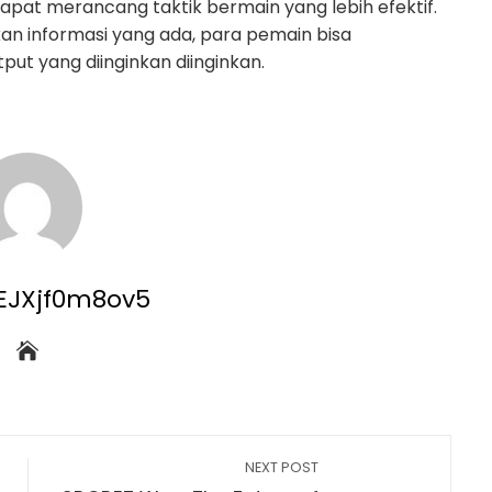
apat merancang taktik bermain yang lebih efektif.
n informasi yang ada, para pemain bisa
t yang diinginkan diinginkan.
8EJXjf0m8ov5
NEXT POST