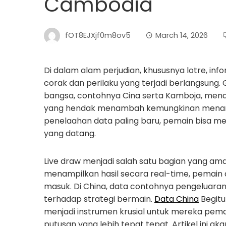
Cambodia
fOT8EJXjf0m8ov5
March 14, 2026
Di dalam alam perjudian, khususnya lotre, in
corak dan perilaku yang terjadi berlangsung. 
bangsa, contohnya Cina serta Kamboja, me
yang hendak menambah kemungkinan menang 
penelaahan data paling baru, pemain bisa me
yang datang.
Live draw menjadi salah satu bagian yang ama
menampilkan hasil secara real-time, pemain
masuk. Di China, data contohnya pengeluaran, 
terhadap strategi bermain.
Data China
Begitu
menjadi instrumen krusial untuk mereka pe
putusan yang lebih tepat tepat. Artikel in