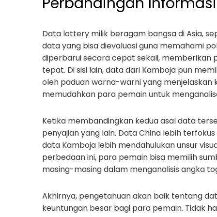
Perbandingan Informasi 
Data lottery milik beragam bangsa di Asia, 
data yang bisa dievaluasi guna memahami pola
diperbarui secara cepat sekali, memberikan 
tepat. Di sisi lain, data dari Kamboja pun memil
oleh paduan warna-warni yang menjelaskan ke
memudahkan para pemain untuk menganalisa s
Ketika membandingkan kedua asal data ters
penyajian yang lain. Data China lebih terfoku
data Kamboja lebih mendahulukan unsur visu
perbedaan ini, para pemain bisa memilih sumb
masing-masing dalam menganalisis angka tog
Akhirnya, pengetahuan akan baik tentang da
keuntungan besar bagi para pemain. Tidak han