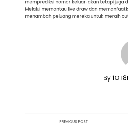
memprediksi nomor keluar, akan tetapi juga d
Melalui memantau live draw dan memanfaatka
menambah peluang mereka untuk meraih outpu
By fOT
PREVIOUS POST