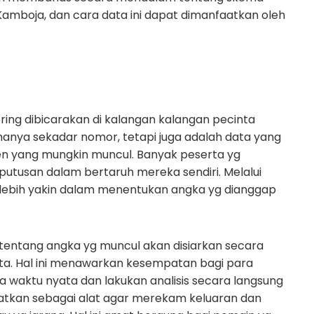
Kamboja, dan cara data ini dapat dimanfaatkan oleh
ering dibicarakan di kalangan kalangan pecinta
 hanya sekadar nomor, tetapi juga adalah data yang
ren yang mungkin muncul. Banyak peserta yg
putusan dalam bertaruh mereka sendiri. Melalui
lebih yakin dalam menentukan angka yg dianggap
 tentang angka yg muncul akan disiarkan secara
rta. Hal ini menawarkan kesempatan bagi para
 waktu nyata dan lakukan analisis secara langsung
faatkan sebagai alat agar merekam keluaran dan