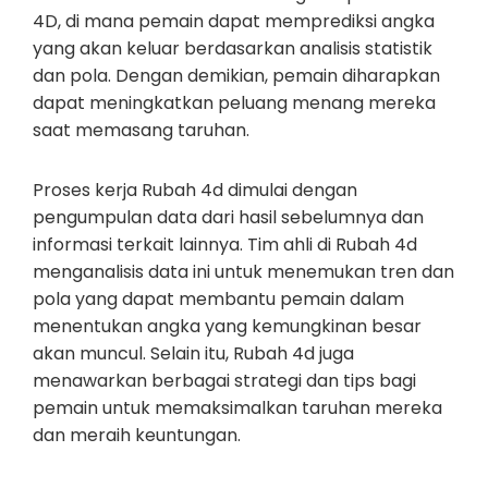
4D, di mana pemain dapat memprediksi angka
yang akan keluar berdasarkan analisis statistik
dan pola. Dengan demikian, pemain diharapkan
dapat meningkatkan peluang menang mereka
saat memasang taruhan.
Proses kerja Rubah 4d dimulai dengan
pengumpulan data dari hasil sebelumnya dan
informasi terkait lainnya. Tim ahli di Rubah 4d
menganalisis data ini untuk menemukan tren dan
pola yang dapat membantu pemain dalam
menentukan angka yang kemungkinan besar
akan muncul. Selain itu, Rubah 4d juga
menawarkan berbagai strategi dan tips bagi
pemain untuk memaksimalkan taruhan mereka
dan meraih keuntungan.