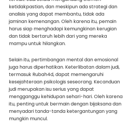
ketidakpastian, dan meskipun ada strategi dan
analisis yang dapat membantu, tidak ada
jaminan kemenangan. Oleh karena itu, pemain
harus siap menghadapi kemungkinan kerugian
dan tidak bertaruh lebih dari yang mereka
mampu untuk hilangkan.
Selain itu, pertimbangan mental dan emosional
juga harus diperhatikan. Keterlibatan dalam judi,
termasuk Rubah4d, dapat memengaruhi
kesejahteraan psikologis seseorang. Kecanduan
judi merupakan isu serius yang dapat
mengganggu kehidupan sehari-hari. Oleh karena
itu, penting untuk bermain dengan bijaksana dan
menyadari tanda-tanda ketergantungan yang
mungkin muncul.