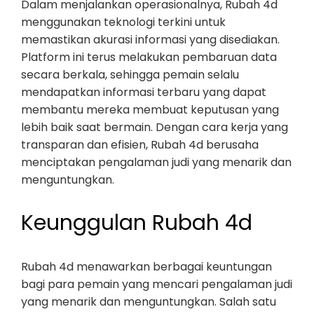
Dalam menjalankan operasionalnya, Rubah 4d
menggunakan teknologi terkini untuk
memastikan akurasi informasi yang disediakan.
Platform ini terus melakukan pembaruan data
secara berkala, sehingga pemain selalu
mendapatkan informasi terbaru yang dapat
membantu mereka membuat keputusan yang
lebih baik saat bermain. Dengan cara kerja yang
transparan dan efisien, Rubah 4d berusaha
menciptakan pengalaman judi yang menarik dan
menguntungkan.
Keunggulan Rubah 4d
Rubah 4d menawarkan berbagai keuntungan
bagi para pemain yang mencari pengalaman judi
yang menarik dan menguntungkan. Salah satu