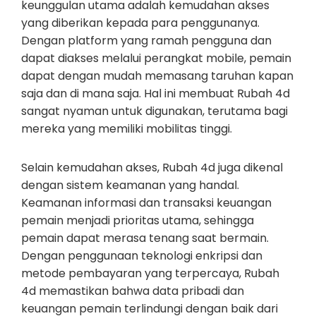
keunggulan utama adalah kemudahan akses
yang diberikan kepada para penggunanya.
Dengan platform yang ramah pengguna dan
dapat diakses melalui perangkat mobile, pemain
dapat dengan mudah memasang taruhan kapan
saja dan di mana saja. Hal ini membuat Rubah 4d
sangat nyaman untuk digunakan, terutama bagi
mereka yang memiliki mobilitas tinggi.
Selain kemudahan akses, Rubah 4d juga dikenal
dengan sistem keamanan yang handal.
Keamanan informasi dan transaksi keuangan
pemain menjadi prioritas utama, sehingga
pemain dapat merasa tenang saat bermain.
Dengan penggunaan teknologi enkripsi dan
metode pembayaran yang terpercaya, Rubah
4d memastikan bahwa data pribadi dan
keuangan pemain terlindungi dengan baik dari