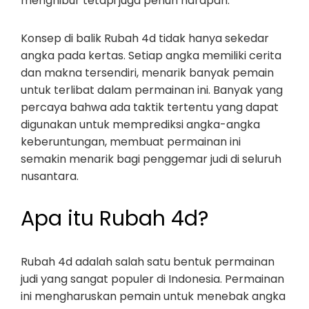
menghibur tetapi juga penuh harapan.
Konsep di balik Rubah 4d tidak hanya sekedar
angka pada kertas. Setiap angka memiliki cerita
dan makna tersendiri, menarik banyak pemain
untuk terlibat dalam permainan ini. Banyak yang
percaya bahwa ada taktik tertentu yang dapat
digunakan untuk memprediksi angka-angka
keberuntungan, membuat permainan ini
semakin menarik bagi penggemar judi di seluruh
nusantara.
Apa itu Rubah 4d?
Rubah 4d adalah salah satu bentuk permainan
judi yang sangat populer di Indonesia. Permainan
ini mengharuskan pemain untuk menebak angka