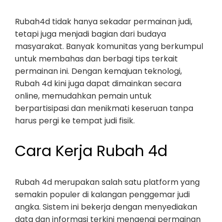
Rubah4d tidak hanya sekadar permainan judi,
tetapi juga menjadi bagian dari budaya
masyarakat. Banyak komunitas yang berkumpul
untuk membahas dan berbagi tips terkait
permainan ini. Dengan kemajuan teknologi,
Rubah 4d kini juga dapat dimainkan secara
online, memudahkan pemain untuk
berpartisipasi dan menikmati keseruan tanpa
harus pergi ke tempat judi fisik.
Cara Kerja Rubah 4d
Rubah 4d merupakan salah satu platform yang
semakin populer di kalangan penggemar judi
angka. Sistem ini bekerja dengan menyediakan
data dan informasi terkini mengenai permainan