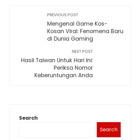
PREVIOUS POST
Mengenal Game Kos-
Kosan Viral: Fenomena Baru
di Dunia Gaming
NEXT POST
Hasil Taiwan Untuk Hari Ini:
Periksa Nomor
Keberuntungan Anda
Search
Search