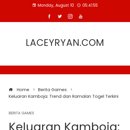
Skip
Monday, August 10
05:41:55
to
content
LACEYRYAN.COM
Home
Berita Games
Keluaran Kamboja: Trend dan Ramalan Togel Terkini
BERITA GAMES
Keluaran Kamboja: