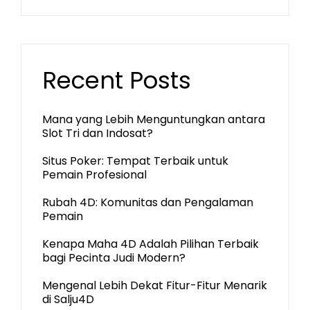
Recent Posts
Mana yang Lebih Menguntungkan antara
Slot Tri dan Indosat?
Situs Poker: Tempat Terbaik untuk
Pemain Profesional
Rubah 4D: Komunitas dan Pengalaman
Pemain
Kenapa Maha 4D Adalah Pilihan Terbaik
bagi Pecinta Judi Modern?
Mengenal Lebih Dekat Fitur-Fitur Menarik
di Salju4D