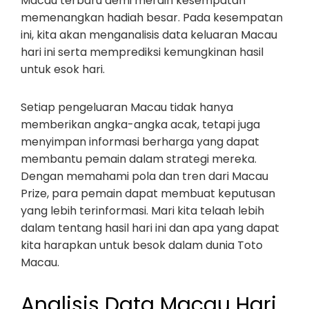
Macau terbaru demi meraih kesempatan
memenangkan hadiah besar. Pada kesempatan
ini, kita akan menganalisis data keluaran Macau
hari ini serta memprediksi kemungkinan hasil
untuk esok hari.
Setiap pengeluaran Macau tidak hanya
memberikan angka-angka acak, tetapi juga
menyimpan informasi berharga yang dapat
membantu pemain dalam strategi mereka.
Dengan memahami pola dan tren dari Macau
Prize, para pemain dapat membuat keputusan
yang lebih terinformasi. Mari kita telaah lebih
dalam tentang hasil hari ini dan apa yang dapat
kita harapkan untuk besok dalam dunia Toto
Macau.
Analisis Data Macau Hari