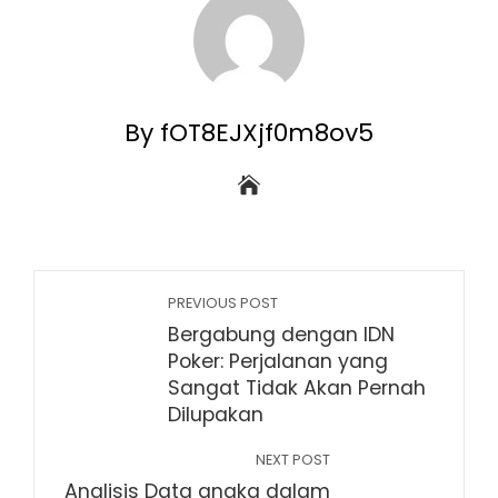
By fOT8EJXjf0m8ov5
PREVIOUS POST
Bergabung dengan IDN
Poker: Perjalanan yang
Sangat Tidak Akan Pernah
Dilupakan
NEXT POST
Analisis Data angka dalam