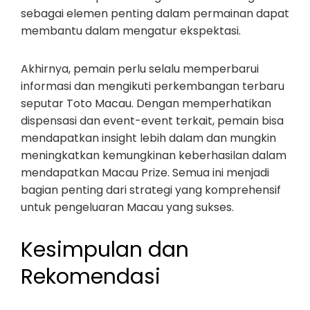
sebagai elemen penting dalam permainan dapat
membantu dalam mengatur ekspektasi.
Akhirnya, pemain perlu selalu memperbarui
informasi dan mengikuti perkembangan terbaru
seputar Toto Macau. Dengan memperhatikan
dispensasi dan event-event terkait, pemain bisa
mendapatkan insight lebih dalam dan mungkin
meningkatkan kemungkinan keberhasilan dalam
mendapatkan Macau Prize. Semua ini menjadi
bagian penting dari strategi yang komprehensif
untuk pengeluaran Macau yang sukses.
Kesimpulan dan
Rekomendasi