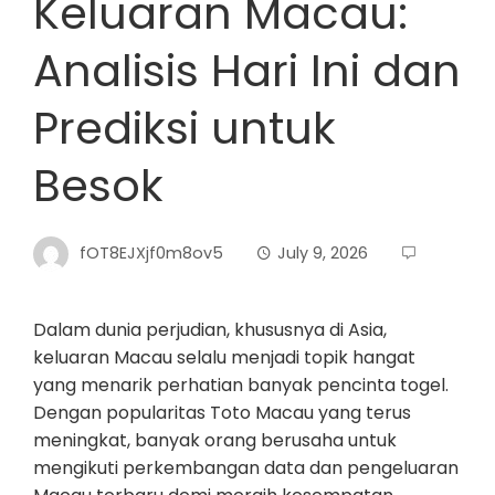
Keluaran Macau:
Analisis Hari Ini dan
Prediksi untuk
Besok
fOT8EJXjf0m8ov5
July 9, 2026
Dalam dunia perjudian, khususnya di Asia,
keluaran Macau selalu menjadi topik hangat
yang menarik perhatian banyak pencinta togel.
Dengan popularitas Toto Macau yang terus
meningkat, banyak orang berusaha untuk
mengikuti perkembangan data dan pengeluaran