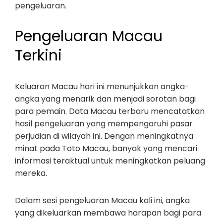
pengeluaran.
Pengeluaran Macau
Terkini
Keluaran Macau hari ini menunjukkan angka-
angka yang menarik dan menjadi sorotan bagi
para pemain. Data Macau terbaru mencatatkan
hasil pengeluaran yang mempengaruhi pasar
perjudian di wilayah ini. Dengan meningkatnya
minat pada Toto Macau, banyak yang mencari
informasi teraktual untuk meningkatkan peluang
mereka.
Dalam sesi pengeluaran Macau kali ini, angka
yang dikeluarkan membawa harapan bagi para