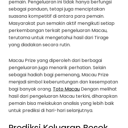
pemain. Pengeluaran ini tidak hanya berfungsi
sebagai panduan, tetapi juga menciptakan
suasana kompetitif di antara para pemain.
Masyarakat pun semakin aktif mengikuti setiap
perkembangan terkait pengeluaran Macau,
terutama untuk mengetahui hasil dari Tirage
yang diadakan secara rutin.
Macau Prize yang diperoleh dari berbagai
pengeluaran juga menarik perhatian. Selain
sebagai hadiah bagi pemenang, Macau Prize
menjadi simbol keberuntungan dan kesempatan
bagi banyak orang.
Toto Macau
Dengan melihat
hasil dari pengeluaran Macau terkini, diharapkan
pemain bisa melakukan analisis yang lebih baik
untuk prediksi di hari-hari selanjutnya.