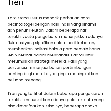
Tren
Toto Macau terus menarik perhatian para
pecinta togel dengan hasil-hasil yang dinamis
dan penuh kejutan. Dalam beberapa hari
terakhir, data pengeluaran menunjukkan adanya
fluktuasi yang signifikan dalam hasil keluaran,
memberikan indikasi bahwa para pemain harus
lebih cermat dalam menganalisis data untuk
merumuskan strategi mereka. Hasil yang
bervariasi ini menjadi bahan pertimbangan
penting bagi mereka yang ingin meningkatkan
peluang menang.
Tren yang terlihat dalam beberapa pengeluaran
terakhir menunjukkan adanya pola tertentu yang
bisa dimanfaatkan. Misalnya, beberapa angka