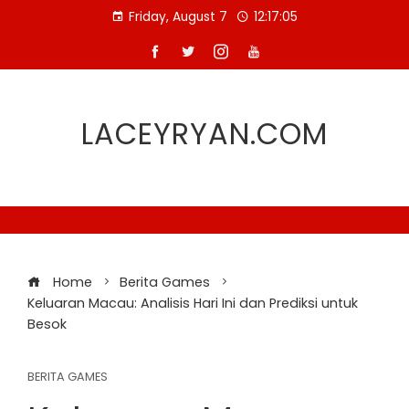
Skip
Friday, August 7
12:17:05
to
content
LACEYRYAN.COM
Home
Berita Games
Keluaran Macau: Analisis Hari Ini dan Prediksi untuk
Besok
BERITA GAMES