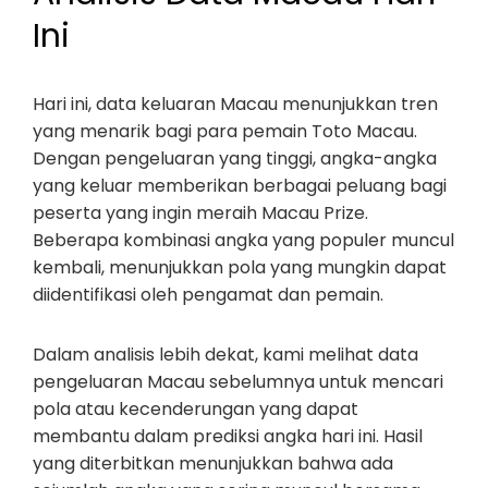
Ini
Hari ini, data keluaran Macau menunjukkan tren
yang menarik bagi para pemain Toto Macau.
Dengan pengeluaran yang tinggi, angka-angka
yang keluar memberikan berbagai peluang bagi
peserta yang ingin meraih Macau Prize.
Beberapa kombinasi angka yang populer muncul
kembali, menunjukkan pola yang mungkin dapat
diidentifikasi oleh pengamat dan pemain.
Dalam analisis lebih dekat, kami melihat data
pengeluaran Macau sebelumnya untuk mencari
pola atau kecenderungan yang dapat
membantu dalam prediksi angka hari ini. Hasil
yang diterbitkan menunjukkan bahwa ada