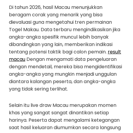
Di tahun 2026, hasil Macau menunjukkan
beragam corak yang menarik yang bisa
dievaluasi guna mengetahui tren permainan
Togel Makau. Data terbaru mengindikasikan jika
angka-angka spesifik muncul lebih banyak
dibandingkan yang lain, memberikan indikasi
tentang potensi taktik bagi calon pemain.
result
macau
Dengan mengamati data pengeluaran
dengan mendetail, mereka bisa mengidentifikasi
angka-angka yang mungkin menjadi unggulan
diantara kalangan peserta, dan angka-angka
yang tidak sering terlihat.
Selain itu live draw Macau merupakan momen
khas yang sangat sangat dinantikan setiap
harinya. Peserta dapat mengalami ketegangan
saat hasil keluaran diumumkan secara langsung