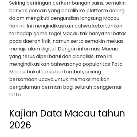
Seiring beriringan perkembangan sains, semakin
banyak pemain yang beralih ke platform daring
dalam mengikuti pengundian langsung Macau
hari ini. Ini mengindikasikan bahwa ketertarikan
terhadap game togel Macau tak hanya terbatas
pada daerah fisik, namun serta semakin meluas
menuju alam digital. Dengan informasi Macau
yang terus diperbarui dan dianalisis, tren ini
mengindikasikan bahwasanya popularitas Toto
Macau bakal terus bertambah, seiring
bersamaan upaya untuk memaksimalkan
pengalaman bermain bagi seluruh penggemar
lotto.
Kajian Data Macau tahun
2026