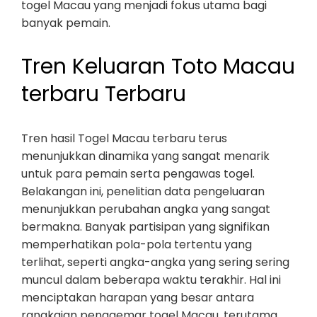
togel Macau yang menjadi fokus utama bagi
banyak pemain.
Tren Keluaran Toto Macau
terbaru Terbaru
Tren hasil Togel Macau terbaru terus
menunjukkan dinamika yang sangat menarik
untuk para pemain serta pengawas togel.
Belakangan ini, penelitian data pengeluaran
menunjukkan perubahan angka yang sangat
bermakna. Banyak partisipan yang signifikan
memperhatikan pola-pola tertentu yang
terlihat, seperti angka-angka yang sering sering
muncul dalam beberapa waktu terakhir. Hal ini
menciptakan harapan yang besar antara
rangkaian penggemar togel Macau, terutama