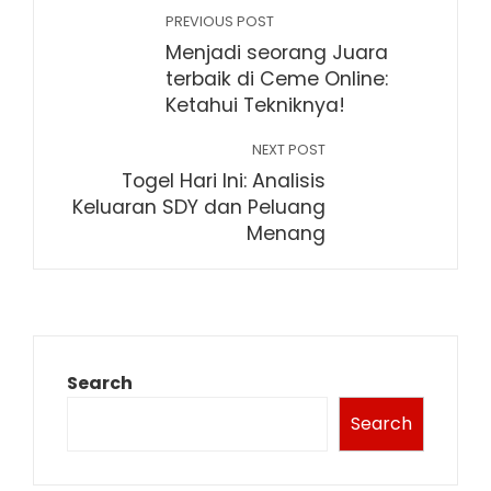
PREVIOUS POST
Menjadi seorang Juara
terbaik di Ceme Online:
Ketahui Tekniknya!
NEXT POST
Togel Hari Ini: Analisis
Keluaran SDY dan Peluang
Menang
Search
Search