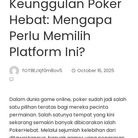
Keunggulan Poker
Hebat: Mengapa
Perlu Memilih
Platform Ini?
fOT8EJXjf0m8ov5
October 16, 2025
Dalam dunia game online, poker sudah jadi salah
satu pilihan teratas bagi mereka pecinta
permainan. Salah satunya tempat yang kini
sekarang semakin banyak dibicarakan ialah
PokerHebat. Melalui sejumlah kelebihan dari
ditawarkannya, banyak gamer yang penasaran