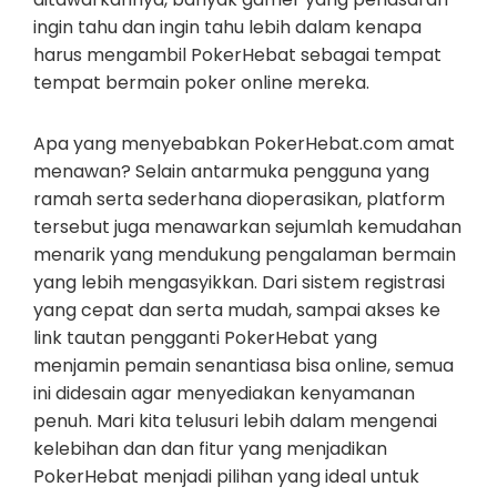
ingin tahu dan ingin tahu lebih dalam kenapa
harus mengambil PokerHebat sebagai tempat
tempat bermain poker online mereka.
Apa yang menyebabkan PokerHebat.com amat
menawan? Selain antarmuka pengguna yang
ramah serta sederhana dioperasikan, platform
tersebut juga menawarkan sejumlah kemudahan
menarik yang mendukung pengalaman bermain
yang lebih mengasyikkan. Dari sistem registrasi
yang cepat dan serta mudah, sampai akses ke
link tautan pengganti PokerHebat yang
menjamin pemain senantiasa bisa online, semua
ini didesain agar menyediakan kenyamanan
penuh. Mari kita telusuri lebih dalam mengenai
kelebihan dan dan fitur yang menjadikan
PokerHebat menjadi pilihan yang ideal untuk