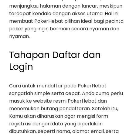
menjangkau halaman dengan lancar, meskipun
terdapat kendala dengan akses utama. Hal ini
membuat PokerHebat pilihan ideal bagi pecinta
poker yang ingin bermain secara nyaman dan
nyaman.
Tahapan Daftar dan
Login
Cara untuk mendaftar pada PokerHebat
sangatlah simple serta cepat. Anda cuma perlu
masuk ke website resmi PokerHebat dan
menemukan butang pendaftaran. Setelah itu,
Kamu akan diharuskan agar mengisi form
registrasi dengan data yang diperlukan
dibutuhkan, seperti nama, alamat email, serta