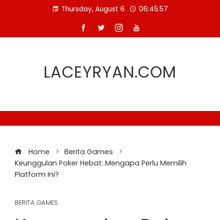
Skip
Thursday, August 6
06:45:57
to
content
LACEYRYAN.COM
Home
Berita Games
Keunggulan Poker Hebat: Mengapa Perlu Memilih
Platform Ini?
BERITA GAMES