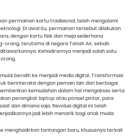
nan permainan kartu tradisional, telah mengalami
knologi. Di awal itu, permainan tersebut dilakukan
ra, dengan kartu fisik dan meja sederhana.
g-orang, terutama di negara Tanah Air, sebab
ditawarkannya. Kehadirannya menjadi salah satu
 orang.
ulai beralih ke menjadi media digital. Transformasi
k berinteraksi dengan pemain lain dari berbagai
e memberikan kemudahan dalam hal mengakses serta
akan perangkat laptop atau ponsel pintar, para
at dan dimana saja. Revolusi digital ini telah
jadikannya jadi lebih menarik bagi anak muda.
ine menghadirkan tantangan baru, khususnya terkait