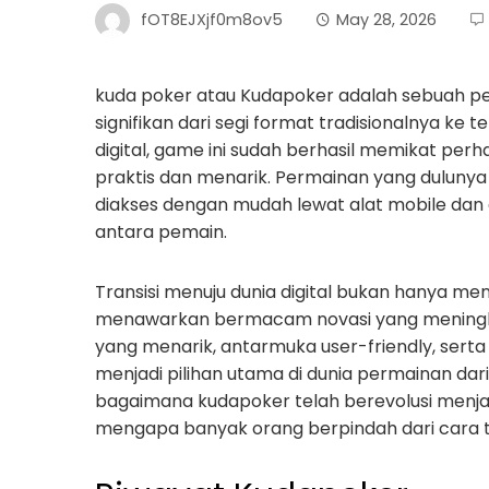
fOT8EJXjf0m8ov5
May 28, 2026
kuda poker atau Kudapoker adalah sebuah pe
signifikan dari segi format tradisionalnya ke
digital, game ini sudah berhasil memikat per
praktis dan menarik. Permainan yang dulunya 
diakses dengan mudah lewat alat mobile dan
antara pemain.
Transisi menuju dunia digital bukan hanya m
menawarkan bermacam novasi yang meningk
yang menarik, antarmuka user-friendly, serta 
menjadi pilihan utama di dunia permainan da
bagaimana kudapoker telah berevolusi menjad
mengapa banyak orang berpindah dari cara t