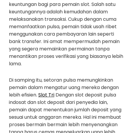
keuntungan bagi para pemain slot. Salah satu
keuntungannya adalah kemudahan dalam
melaksanakan transaksi. Cukup dengan cuma
memanfaatkan pulsa, pemain tidak usah ribet
menggunakan cara pembayaran lain seperti
bank transfer. Ini amat mempermudah pemain
yang segera memainkan permainan tanpa
menantikan proses verifikasi yang biasanya lebih
lama.
Di samping itu, setoran pulsa memungkinkan
pemain dalam mengatur uang mereka dengan
lebih efisien.
Slot Tri
Dengan slot deposit pulsa
indosat dan slot deposit dari penyedia lain,
pemain dapat menentukan jumlah deposit yang
sesuai untuk anggaran mereka. Hal ini membuat
proses bermain bermain lebih menyenangkan
tanpa harus cemas mengeluarkan uang lebih