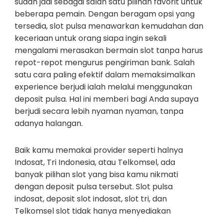
sudah jadi sebagai salah satu pilihan favorit untuk
beberapa pemain. Dengan beragam opsi yang
tersedia, slot pulsa menawarkan kemudahan dan
keceriaan untuk orang siapa ingin sekali
mengalami merasakan bermain slot tanpa harus
repot-repot mengurus pengiriman bank. Salah
satu cara paling efektif dalam memaksimalkan
experience berjudi ialah melalui menggunakan
deposit pulsa. Hal ini memberi bagi Anda supaya
berjudi secara lebih nyaman nyaman, tanpa
adanya halangan.
Baik kamu memakai provider seperti halnya
Indosat, Tri Indonesia, atau Telkomsel, ada
banyak pilihan slot yang bisa kamu nikmati
dengan deposit pulsa tersebut. Slot pulsa
indosat, deposit slot indosat, slot tri, dan
Telkomsel slot tidak hanya menyediakan