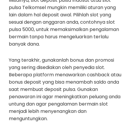
Misalnya, slot deposit pulsa Indosat atau slot
pulsa Telkomsel mungkin memiliki aturan yang
lain dalam hal deposit awal. Pilihlah slot yang
sesuai dengan anggaran anda, contohnya slot
pulsa 5000, untuk memaksimalkan pengalaman
bermain tanpa harus mengeluarkan terlalu
banyak dana.
Yang terakhir, gunakanlah bonus dan promosi
yang sering disediakan oleh penyedia slot.
Beberapa platform menawarkan cashback atau
bonus deposit yang bisa menambah saldo anda
saat membuat deposit pulsa. Gunakan
penawaran ini agar meningkatkan peluang anda
untung dan agar pengalaman bermain slot
menjadi lebih menyenangkan dan
menguntungkan.