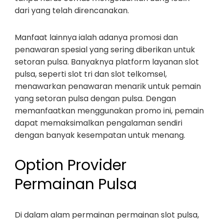
dari yang telah direncanakan.
Manfaat lainnya ialah adanya promosi dan
penawaran spesial yang sering diberikan untuk
setoran pulsa. Banyaknya platform layanan slot
pulsa, seperti slot tri dan slot telkomsel,
menawarkan penawaran menarik untuk pemain
yang setoran pulsa dengan pulsa. Dengan
memanfaatkan menggunakan promo ini, pemain
dapat memaksimalkan pengalaman sendiri
dengan banyak kesempatan untuk menang.
Option Provider
Permainan Pulsa
Di dalam alam permainan permainan slot pulsa,