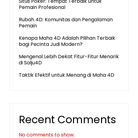
Situs Poker: Tempat Terbaik untuk
Pemain Profesional
Rubah 4D: Komunitas dan Pengalaman
Pemain
Kenapa Maha 4D Adalah Pilihan Terbaik
bagi Pecinta Judi Modern?
Mengenal Lebih Dekat Fitur-Fitur Menarik
di Salju4D
Taktik Efektif untuk Menang di Maha 4D
Recent Comments
No comments to show.