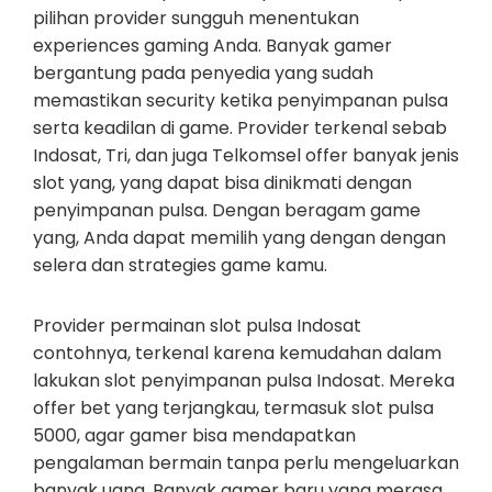
pilihan provider sungguh menentukan
experiences gaming Anda. Banyak gamer
bergantung pada penyedia yang sudah
memastikan security ketika penyimpanan pulsa
serta keadilan di game. Provider terkenal sebab
Indosat, Tri, dan juga Telkomsel offer banyak jenis
slot yang, yang dapat bisa dinikmati dengan
penyimpanan pulsa. Dengan beragam game
yang, Anda dapat memilih yang dengan dengan
selera dan strategies game kamu.
Provider permainan slot pulsa Indosat
contohnya, terkenal karena kemudahan dalam
lakukan slot penyimpanan pulsa Indosat. Mereka
offer bet yang terjangkau, termasuk slot pulsa
5000, agar gamer bisa mendapatkan
pengalaman bermain tanpa perlu mengeluarkan
banyak uang. Banyak gamer baru yang merasa