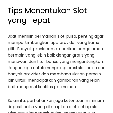
Tips Menentukan Slot
yang Tepat
Saat memilih permainan slot pulsa, penting agar
mempertimbangkan tipe provider yang kamu
pilih. Banyak provider memberikan pengalaman
bermain yang lebih baik dengan grafis yang
menawan dan fitur bonus yang menguntungkan.
Jangan lupa untuk mengeksplorasi slot pulsa dari
banyak provider dan membaca ulasan pemain
lain untuk mendapatkan gambaran yang lebih
baik mengenai kualitas permainan.
Selain itu, perhatiankan juga ketentuan minimum
deposit pulsa yang ditetapkan oleh setiap slot.