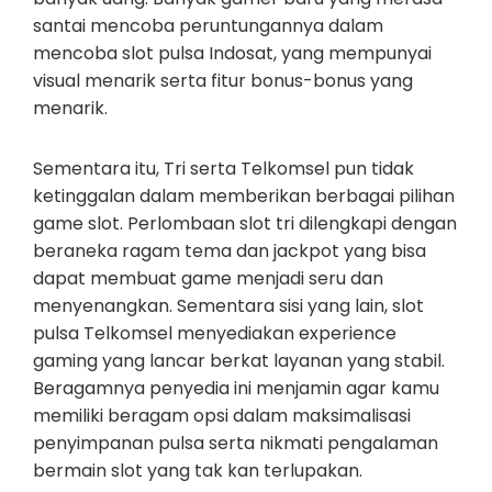
santai mencoba peruntungannya dalam
mencoba slot pulsa Indosat, yang mempunyai
visual menarik serta fitur bonus-bonus yang
menarik.
Sementara itu, Tri serta Telkomsel pun tidak
ketinggalan dalam memberikan berbagai pilihan
game slot. Perlombaan slot tri dilengkapi dengan
beraneka ragam tema dan jackpot yang bisa
dapat membuat game menjadi seru dan
menyenangkan. Sementara sisi yang lain, slot
pulsa Telkomsel menyediakan experience
gaming yang lancar berkat layanan yang stabil.
Beragamnya penyedia ini menjamin agar kamu
memiliki beragam opsi dalam maksimalisasi
penyimpanan pulsa serta nikmati pengalaman
bermain slot yang tak kan terlupakan.