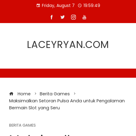
Skip
Friday, August 7
19:59:49
to
content
LACEYRYAN.COM
Home
Berita Games
Maksimalkan Setoran Pulsa Anda untuk Pengalaman
Bermain Slot yang Seru
BERITA GAMES