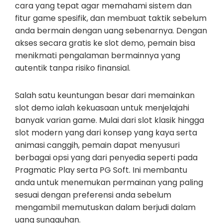
cara yang tepat agar memahami sistem dan
fitur game spesifik, dan membuat taktik sebelum
anda bermain dengan uang sebenarnya. Dengan
akses secara gratis ke slot demo, pemain bisa
menikmati pengalaman bermainnya yang
autentik tanpa risiko finansial.
Salah satu keuntungan besar dari memainkan
slot demo ialah kekuasaan untuk menjelajahi
banyak varian game. Mulai dari slot klasik hingga
slot modern yang dari konsep yang kaya serta
animasi canggih, pemain dapat menyusuri
berbagai opsi yang dari penyedia seperti pada
Pragmatic Play serta PG Soft. Ini membantu
anda untuk menemukan permainan yang paling
sesuai dengan preferensi anda sebelum
mengambil memutuskan dalam berjudi dalam
uang sungguhan.