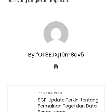
hasil yang diinginkan diinginkan.
By fOT8EJXjf0m8ov5
PREVIOUS POST
SGP: Update Terkini tentang
Permainan Togel dan Data