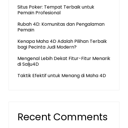
Situs Poker: Tempat Terbaik untuk
Pemain Profesional
Rubah 4D: Komunitas dan Pengalaman
Pemain
Kenapa Maha 4D Adalah Pilihan Terbaik
bagi Pecinta Judi Modern?
Mengenal Lebih Dekat Fitur-Fitur Menarik
di Salju4D
Taktik Efektif untuk Menang di Maha 4D
Recent Comments