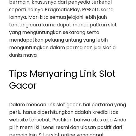
bermain, khususnya dari penyedia terkenal
seperti halnya PragmaticPlay, PGSoft, serta
lainnya. Mari kita semua jelajahi lebih jauh
tentang cara kamu dapat mendapatkan slot
yang menguntungkan sekarang serta
mendapatkan peluang untung yang lebih
menguntungkan dalam permainan judi slot di
dunia maya.
Tips Menyaring Link Slot
Gacor
Dalam mencari link slot gacor, hal pertama yang
perlu harus diperhitungkan adalah kredibilitas
website tersebut. Pastikan bahwa situs apa Anda
pilih memiliki lisensi resmi dan ulasan positif dari
pemain lain. Situs slot online yang dapat