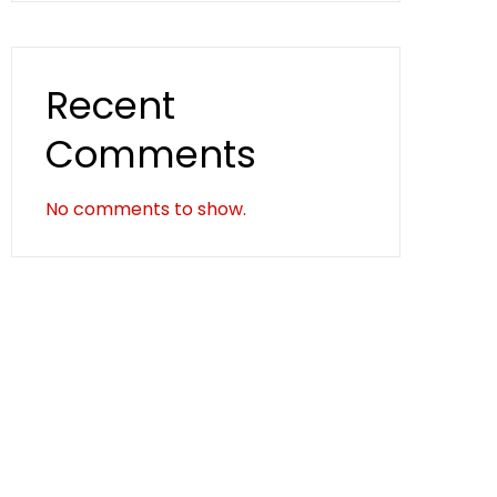
Recent
Comments
No comments to show.