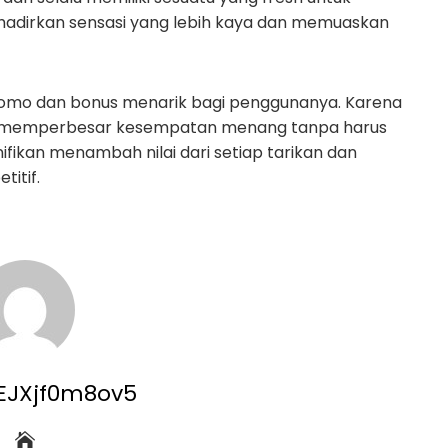
hadirkan sensasi yang lebih kaya dan memuaskan
romo dan bonus menarik bagi penggunanya. Karena
t memperbesar kesempatan menang tanpa harus
ifikan menambah nilai dari setiap tarikan dan
itif.
8EJXjf0m8ov5