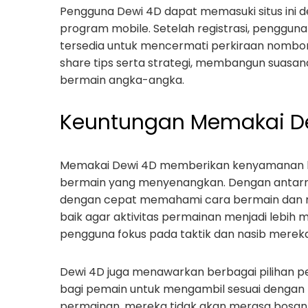
Pengguna Dewi 4D dapat memasuki situs ini de
program mobile. Setelah registrasi, penggun
tersedia untuk mencermati perkiraan nombor.
share tips serta strategi, membangun suasa
bermain angka-angka.
Keuntungan Memakai D
Memakai Dewi 4D memberikan kenyamanan ba
bermain yang menyenangkan. Dengan antarm
dengan cepat memahami cara bermain dan m
baik agar aktivitas permainan menjadi lebi
pengguna fokus pada taktik dan nasib mereka
Dewi 4D juga menawarkan berbagai pilihan p
bagi pemain untuk mengambil sesuai dengan 
permainan, mereka tidak akan merasa bosan d