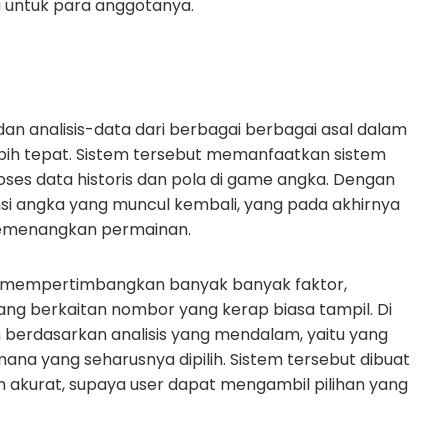
u untuk para anggotanya.
n analisis-data dari berbagai berbagai asal dalam
ih tepat. Sistem tersebut memanfaatkan sistem
ses data historis dan pola di game angka. Dengan
nsi angka yang muncul kembali, yang pada akhirnya
emenangkan permainan.
n mempertimbangkan banyak banyak faktor,
yang berkaitan nombor yang kerap biasa tampil. Di
 berdasarkan analisis yang mendalam, yaitu yang
 yang seharusnya dipilih. Sistem tersebut dibuat
akurat, supaya user dapat mengambil pilihan yang