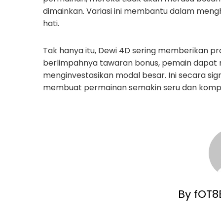
dimainkan. Variasi ini membantu dalam meng
hati.
Tak hanya itu, Dewi 4D sering memberikan p
berlimpahnya tawaran bonus, pemain dapa
menginvestasikan modal besar. Ini secara sign
membuat permainan semakin seru dan kompet
By fOT