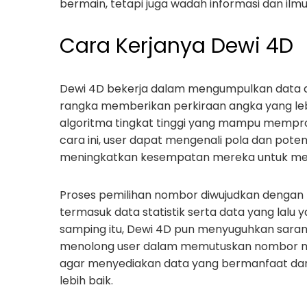
bermain, tetapi juga wadah informasi dan ilm
Cara Kerjanya Dewi 4D
Dewi 4D bekerja dalam mengumpulkan data da
rangka memberikan perkiraan angka yang leb
algoritma tingkat tinggi yang mampu mempro
cara ini, user dapat mengenali pola dan pote
meningkatkan kesempatan mereka untuk m
Proses pemilihan nombor diwujudkan denga
termasuk data statistik serta data yang lalu 
samping itu, Dewi 4D pun menyuguhkan saran
menolong user dalam memutuskan nombor mana
agar menyediakan data yang bermanfaat dan 
lebih baik.