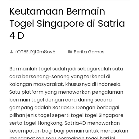
Keutamaan Bermain
Togel Singapore di Satria
4 D
fOT8EJXjf0m8ov5
Berita Games
Bermainlah togel sudah jadi sebagai salah satu
cara bersenang-senang yang terkenal di
kalangan masyarakat, khususnya di Indonesia.
Satu platform yang menawarkan pengalaman
bermain togel dengan cara daring secara
gampang adalah Satria4D. Dengan berbagai
pilihan jenis togel seperti togel togel Singapore
serta togel Hongkong, Satria4D menawarkan
kesempatan bagi bagi pemain untuk merasakan
mendapatkan seru permainan togel hari ini