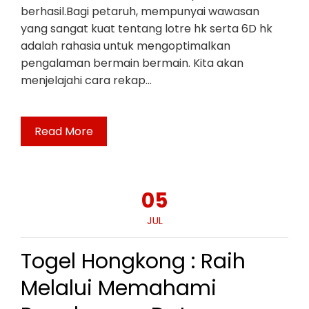
berhasil.Bagi petaruh, mempunyai wawasan
yang sangat kuat tentang lotre hk serta 6D hk
adalah rahasia untuk mengoptimalkan
pengalaman bermain bermain. Kita akan
menjelajahi cara rekap…
Read More
05
JUL
Togel Hongkong : Raih
Melalui Memahami