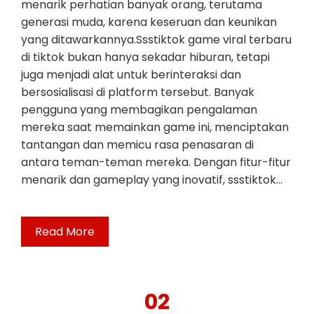
menarik perhatian banyak orang, terutama
generasi muda, karena keseruan dan keunikan
yang ditawarkannya.Ssstiktok game viral terbaru
di tiktok bukan hanya sekadar hiburan, tetapi
juga menjadi alat untuk berinteraksi dan
bersosialisasi di platform tersebut. Banyak
pengguna yang membagikan pengalaman
mereka saat memainkan game ini, menciptakan
tantangan dan memicu rasa penasaran di
antara teman-teman mereka. Dengan fitur-fitur
menarik dan gameplay yang inovatif, ssstiktok…
Read More
02