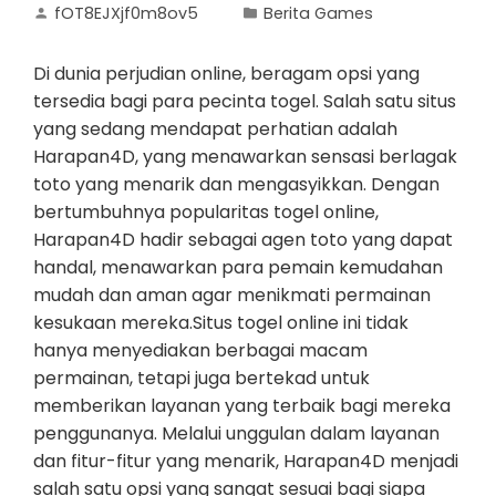
fOT8EJXjf0m8ov5
Berita Games
Di dunia perjudian online, beragam opsi yang
tersedia bagi para pecinta togel. Salah satu situs
yang sedang mendapat perhatian adalah
Harapan4D, yang menawarkan sensasi berlagak
toto yang menarik dan mengasyikkan. Dengan
bertumbuhnya popularitas togel online,
Harapan4D hadir sebagai agen toto yang dapat
handal, menawarkan para pemain kemudahan
mudah dan aman agar menikmati permainan
kesukaan mereka.Situs togel online ini tidak
hanya menyediakan berbagai macam
permainan, tetapi juga bertekad untuk
memberikan layanan yang terbaik bagi mereka
penggunanya. Melalui unggulan dalam layanan
dan fitur-fitur yang menarik, Harapan4D menjadi
salah satu opsi yang sangat sesuai bagi siapa