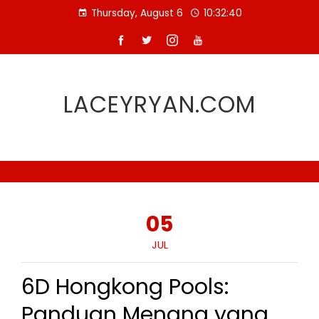
Skip
Thursday, August 6
10:32:41
to
content
LACEYRYAN.COM
05
JUL
6D Hongkong Pools:
Panduan Menang yang