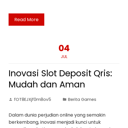
Read More
04
JUL
Inovasi Slot Deposit Qris:
Mudah dan Aman
fOT8EJXjf0m8ov5
Berita Games
Dalam dunia perjudian online yang semakin
berkembang, inovasi menjadi kunci untuk