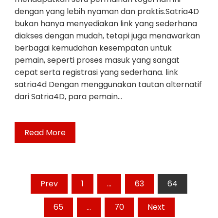
dengan yang lebih nyaman dan praktis.Satria4D
bukan hanya menyediakan link yang sederhana
diakses dengan mudah, tetapi juga menawarkan
berbagai kemudahan kesempatan untuk
pemain, seperti proses masuk yang sangat
cepat serta registrasi yang sederhana. link
satria4d Dengan menggunakan tautan alternatif
dari Satria4D, para pemain…
Read More
Posts
Prev
1
…
63
64
pagination
65
…
70
Next