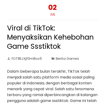
02
JUL
Viral di TikTok:
Menyaksikan Kehebohan
Game Ssstiktok
fOT8EJXjf0m8ov5
Berita Games
Dalam beberapa bulan terakhir, TikTok telah
menjadi salah satu platform media sosial paling
populer di Indonesia, dengan berbagai konten
menarik yang cepat viral. Salah satu fenomena
terbaru yang ramai diperbincangkan di kalangan
pengguna adalah game ssstiktok. Game ini telah