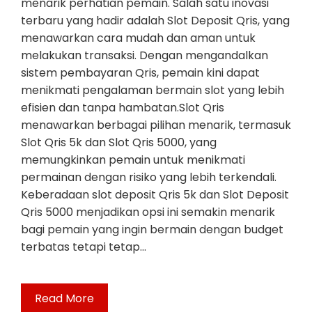
menarik perhatian pemain. Salah satu inovasi
terbaru yang hadir adalah Slot Deposit Qris, yang
menawarkan cara mudah dan aman untuk
melakukan transaksi. Dengan mengandalkan
sistem pembayaran Qris, pemain kini dapat
menikmati pengalaman bermain slot yang lebih
efisien dan tanpa hambatan.Slot Qris
menawarkan berbagai pilihan menarik, termasuk
Slot Qris 5k dan Slot Qris 5000, yang
memungkinkan pemain untuk menikmati
permainan dengan risiko yang lebih terkendali.
Keberadaan slot deposit Qris 5k dan Slot Deposit
Qris 5000 menjadikan opsi ini semakin menarik
bagi pemain yang ingin bermain dengan budget
terbatas tetapi tetap…
Read More