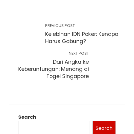
PREVIOUS POST
Kelebihan IDN Poker: Kenapa
Harus Gabung?
NEXT POST
Dari Angka ke
Keberuntungan: Menang di
Togel Singapore
Search
Search