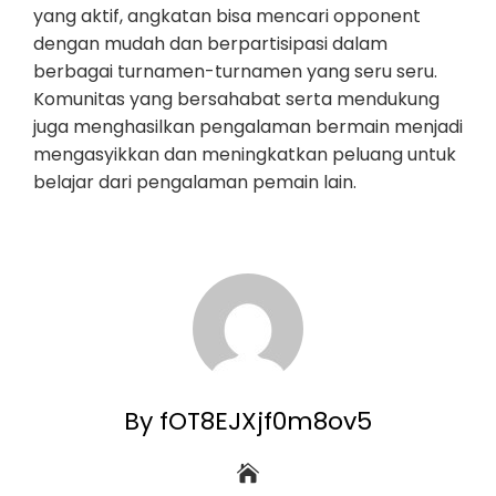
yang aktif, angkatan bisa mencari opponent
dengan mudah dan berpartisipasi dalam
berbagai turnamen-turnamen yang seru seru.
Komunitas yang bersahabat serta mendukung
juga menghasilkan pengalaman bermain menjadi
mengasyikkan dan meningkatkan peluang untuk
belajar dari pengalaman pemain lain.
By fOT8EJXjf0m8ov5