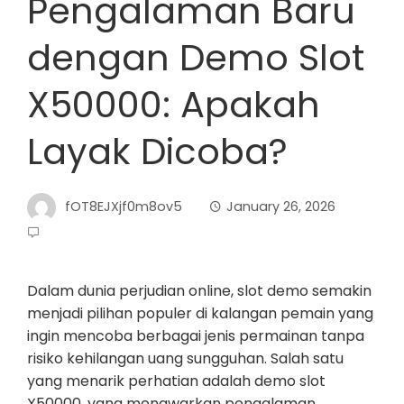
Pengalaman Baru
dengan Demo Slot
X50000: Apakah
Layak Dicoba?
fOT8EJXjf0m8ov5
January 26, 2026
Dalam dunia perjudian online, slot demo semakin
menjadi pilihan populer di kalangan pemain yang
ingin mencoba berbagai jenis permainan tanpa
risiko kehilangan uang sungguhan. Salah satu
yang menarik perhatian adalah demo slot
X50000, yang menawarkan pengalaman