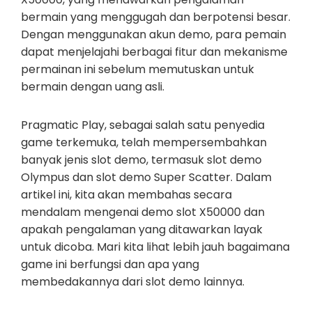
bermain yang menggugah dan berpotensi besar.
Dengan menggunakan akun demo, para pemain
dapat menjelajahi berbagai fitur dan mekanisme
permainan ini sebelum memutuskan untuk
bermain dengan uang asli.
Pragmatic Play, sebagai salah satu penyedia
game terkemuka, telah mempersembahkan
banyak jenis slot demo, termasuk slot demo
Olympus dan slot demo Super Scatter. Dalam
artikel ini, kita akan membahas secara
mendalam mengenai demo slot X50000 dan
apakah pengalaman yang ditawarkan layak
untuk dicoba. Mari kita lihat lebih jauh bagaimana
game ini berfungsi dan apa yang
membedakannya dari slot demo lainnya.