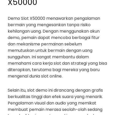
X50000
Demo Slot X50000 menawarkan pengalaman
bermain yang mengesankan tanpa risiko
kehilangan uang. Dengan menggunakan akun
demo, pemain dapat mencoba berbagai fitur
dan mekanisme permainan sebelum
memutuskan untuk bermain dengan uang
sungguhan. Ini sangat membantu dalam
memahami cara kerja slot dan strategi yang bisa
diterapkan, terutama bagi mereka yang baru
mengenal dunia slot online.
Selain itu, slot demo ini dirancang dengan grafis
berkualitas tinggi dan efek suara yang menarik.
Pengalaman visual dan audio yang memikat
membuat pemain merasa seolah-olah sedang