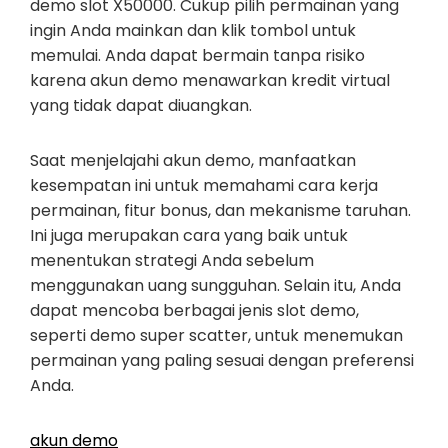
demo slot X50000. Cukup pilih permainan yang
ingin Anda mainkan dan klik tombol untuk
memulai. Anda dapat bermain tanpa risiko
karena akun demo menawarkan kredit virtual
yang tidak dapat diuangkan.
Saat menjelajahi akun demo, manfaatkan
kesempatan ini untuk memahami cara kerja
permainan, fitur bonus, dan mekanisme taruhan.
Ini juga merupakan cara yang baik untuk
menentukan strategi Anda sebelum
menggunakan uang sungguhan. Selain itu, Anda
dapat mencoba berbagai jenis slot demo,
seperti demo super scatter, untuk menemukan
permainan yang paling sesuai dengan preferensi
Anda.
akun demo