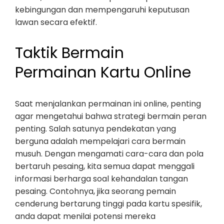
kebingungan dan mempengaruhi keputusan
lawan secara efektif.
Taktik Bermain
Permainan Kartu Online
Saat menjalankan permainan ini online, penting
agar mengetahui bahwa strategi bermain peran
penting. Salah satunya pendekatan yang
berguna adalah mempelajari cara bermain
musuh. Dengan mengamati cara-cara dan pola
bertaruh pesaing, kita semua dapat menggali
informasi berharga soal kehandalan tangan
pesaing. Contohnya, jika seorang pemain
cenderung bertarung tinggi pada kartu spesifik,
anda dapat menilai potensi mereka