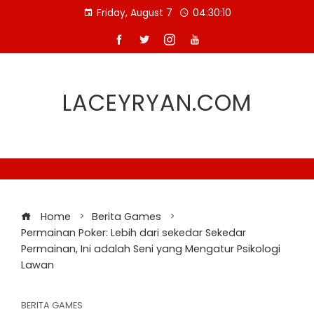
Skip
Friday, August 7
04:30:11
to
content
LACEYRYAN.COM
Home
Berita Games
Permainan Poker: Lebih dari sekedar Sekedar
Permainan, Ini adalah Seni yang Mengatur Psikologi
Lawan
BERITA GAMES