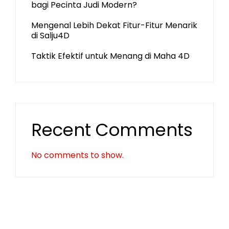
bagi Pecinta Judi Modern?
Mengenal Lebih Dekat Fitur-Fitur Menarik
di Salju4D
Taktik Efektif untuk Menang di Maha 4D
Recent Comments
No comments to show.