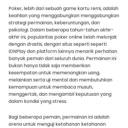
Poker, lebih dari sebuah game kartu remi, adalah
keahlian yang menggabungkan menggabungkan
strategi permainan, keberuntungan, dan
psikologi. Dalam beberapa tahun-tahun akhir-
akhir ini, popularitas poker online telah melonjak
dengan drastis, dengan situs seperti seperti
IDNPlay dan platform lainnya menarik perhatian
banyak pemain dari seluruh dunia. Permainan ini
bukan hanya tidak saja memberikan
kesempatan untuk memenangkan uang,
melainkan serta uji mental dan membutuhkan
kemampuan untuk membaca musuh,
menggertak, dan mengambil keputusan yang
dalam kondisi yang stress.
Bagi beberapa pemain, permainan ini adalah
arena untuk menguji ketahanan ketahanan