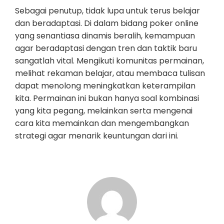
Sebagai penutup, tidak lupa untuk terus belajar
dan beradaptasi. Di dalam bidang poker online
yang senantiasa dinamis beralih, kemampuan
agar beradaptasi dengan tren dan taktik baru
sangatlah vital. Mengikuti komunitas permainan,
melihat rekaman belajar, atau membaca tulisan
dapat menolong meningkatkan keterampilan
kita. Permainan ini bukan hanya soal kombinasi
yang kita pegang, melainkan serta mengenai
cara kita memainkan dan mengembangkan
strategi agar menarik keuntungan dari ini.