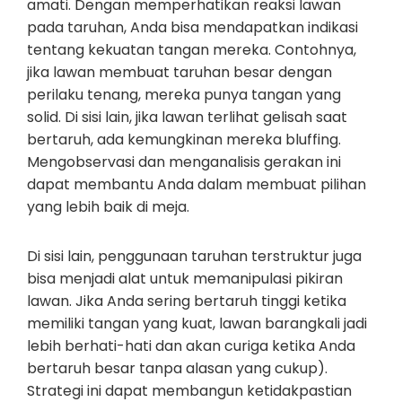
amati. Dengan memperhatikan reaksi lawan
pada taruhan, Anda bisa mendapatkan indikasi
tentang kekuatan tangan mereka. Contohnya,
jika lawan membuat taruhan besar dengan
perilaku tenang, mereka punya tangan yang
solid. Di sisi lain, jika lawan terlihat gelisah saat
bertaruh, ada kemungkinan mereka bluffing.
Mengobservasi dan menganalisis gerakan ini
dapat membantu Anda dalam membuat pilihan
yang lebih baik di meja.
Di sisi lain, penggunaan taruhan terstruktur juga
bisa menjadi alat untuk memanipulasi pikiran
lawan. Jika Anda sering bertaruh tinggi ketika
memiliki tangan yang kuat, lawan barangkali jadi
lebih berhati-hati dan akan curiga ketika Anda
bertaruh besar tanpa alasan yang cukup).
Strategi ini dapat membangun ketidakpastian