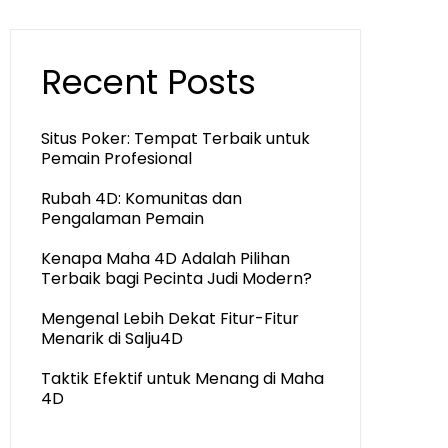
Recent Posts
Situs Poker: Tempat Terbaik untuk
Pemain Profesional
Rubah 4D: Komunitas dan
Pengalaman Pemain
Kenapa Maha 4D Adalah Pilihan
Terbaik bagi Pecinta Judi Modern?
Mengenal Lebih Dekat Fitur-Fitur
Menarik di Salju4D
Taktik Efektif untuk Menang di Maha
4D