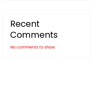
Recent
Comments
No comments to show.