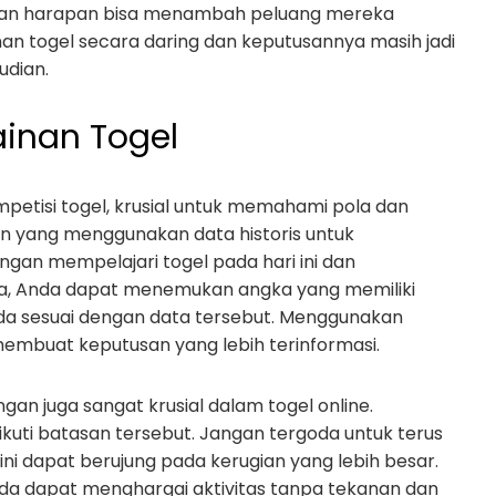
gan harapan bisa menambah peluang mereka
nan togel secara daring dan keputusannya masih jadi
udian.
ainan Togel
etisi togel, krusial untuk memahami pola dan
n yang menggunakan data historis untuk
an mempelajari togel pada hari ini dan
, Anda dapat menemukan angka yang memiliki
nda sesuai dengan data tersebut. Menggunakan
embuat keputusan yang lebih terinformasi.
ngan juga sangat krusial dalam togel online.
kuti batasan tersebut. Jangan tergoda untuk terus
 ini dapat berujung pada kerugian yang lebih besar.
da dapat menghargai aktivitas tanpa tekanan dan