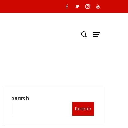
Search
Search