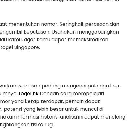
 saat menentukan nomor. Seringkali, perasaan dan
ntuk mengambil keputusan. Usahakan menggabungkan
dividu kamu, agar kamu dapat memaksimalkan
togel Singapore.
nawarkan wawasan penting mengenai pola dan tren
lumnya.
togel hk
Dengan cara mempelajari
omor yang kerap terdapat, pemain dapat
potensi yang lebih besar untuk muncul di
kan informasi historis, analisa ini dapat menolong
hilangkan risiko rugi.