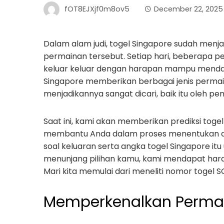
fOT8EJXjf0m8ov5
December 22, 2025
Dalam alam judi, togel Singapore sudah menjad
permainan tersebut. Setiap hari, beberap
keluar keluar dengan harapan mampu menda
Singapore memberikan berbagai jenis permai
menjadikannya sangat dicari, baik itu oleh 
Saat ini, kami akan memberikan prediksi toge
membantu Anda dalam proses menentukan an
soal keluaran serta angka togel Singapore itu
menunjang pilihan kamu, kami mendapat harap
Mari kita memulai dari meneliti nomor togel SG
Memperkenalkan Permai