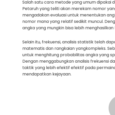
Salah satu cara metode yang umum dipakai dal
Petaruh yang teliti akan merekam nomor yang
mengadakan evaluasi untuk menentukan angka
nomor mana yang relatif sedikit muncul. De
angka yang mungkin bisa lebih menghasilkan 
Selain itu, frekuensi, analisis statistik tel
matematis dan rangkaian yangkompleks. Seb
untuk menghitung probabilitas angka yang sp
Dengan menggabungkan analisis frekuensi d
taktik yang lebih efektif efektif pada perma
mendapatkan kejayaan.