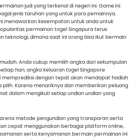
ainan judi yang terkenal di negeri ini. Game ini
agai jenis taruhan yang untuk para pemainnya.
ini menawarkan kesempatan untuk anda untuk
pularitas permainan togel Singapura terus
knologi, dimana saat ini orang bisa ikut bermain
 mudah. Anda cukup memilih angka dari sekumpulan
tiap hari, angka keluaran togel Singapore
sil memprediksi dengan tepat akan mendapat hadiah
a pilih. Karena menariknya dan memberikan peluang
t dalam mengikuti setiap undian undian yang
l karena metode pengundian yang transparan serta
engan cepat menggunakan berbagai platform online,
 Keamanan serta kenyamanan bermain permainan ini