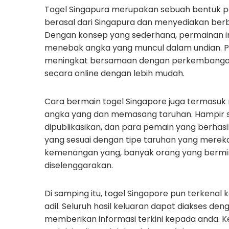
Togel Singapura merupakan sebuah bentuk perm
berasal dari Singapura dan menyediakan berb
Dengan konsep yang sederhana, permainan 
menebak angka yang muncul dalam undian. Po
meningkat bersamaan dengan perkembangan te
secara online dengan lebih mudah.
Cara bermain togel Singapore juga termasuk
angka yang dan memasang taruhan. Hampir se
dipublikasikan, dan para pemain yang berha
yang sesuai dengan tipe taruhan yang merek
kemenangan yang, banyak orang yang bermina
diselenggarakan.
Di samping itu, togel Singapore pun terkena
adil. Seluruh hasil keluaran dapat diakses d
memberikan informasi terkini kepada anda.