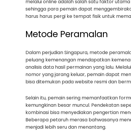
melalui online adalah salah satu faktor uta
sehingga para pemain dapat menggembirakan 
harus harus pergi ke tempat fisik untuk mem
Metode Peramalan
Dalam perjudian Singapura, metode peramal
peluang kemenangan mendapatkan kemenanga
analisis data hasil permainan yang lalu. Melal
nomor yang jarang keluar, pemain dapat membu
bisa ditemukan pada website resmi dan berm
Selain itu, pemain sering memanfaatkan for
kemungkinan besar muncul. Pendekatan sepert
kombinasi bisa menyediakan pengertian men
Beberapa petaruh merasa bahwasanya mener
menjadi lebih seru dan menantang.