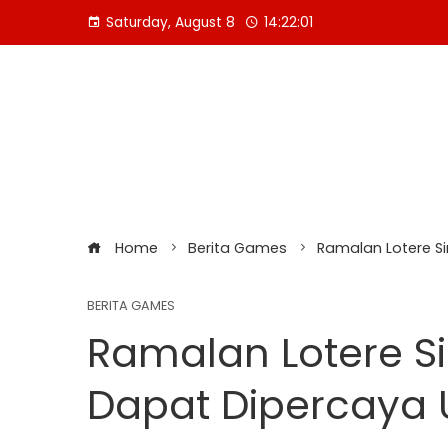
Skip
Saturday, August 8
14:22:02
to
content
Home
Berita Games
Ramalan Lotere Si
BERITA GAMES
Ramalan Lotere S
Dapat Dipercaya U