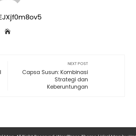
8EJXjf0m8ov5
NEXT POST
l
Capsa Susun: Kombinasi
Strategi dan
Keberuntungan