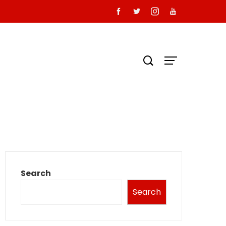
Search
Search