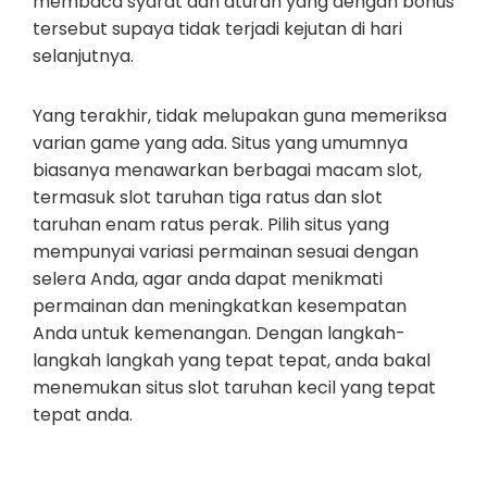
membaca syarat dan aturan yang dengan bonus
tersebut supaya tidak terjadi kejutan di hari
selanjutnya.
Yang terakhir, tidak melupakan guna memeriksa
varian game yang ada. Situs yang umumnya
biasanya menawarkan berbagai macam slot,
termasuk slot taruhan tiga ratus dan slot
taruhan enam ratus perak. Pilih situs yang
mempunyai variasi permainan sesuai dengan
selera Anda, agar anda dapat menikmati
permainan dan meningkatkan kesempatan
Anda untuk kemenangan. Dengan langkah-
langkah langkah yang tepat tepat, anda bakal
menemukan situs slot taruhan kecil yang tepat
tepat anda.