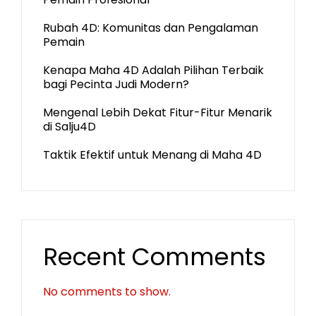
Rubah 4D: Komunitas dan Pengalaman
Pemain
Kenapa Maha 4D Adalah Pilihan Terbaik
bagi Pecinta Judi Modern?
Mengenal Lebih Dekat Fitur-Fitur Menarik
di Salju4D
Taktik Efektif untuk Menang di Maha 4D
Recent Comments
No comments to show.