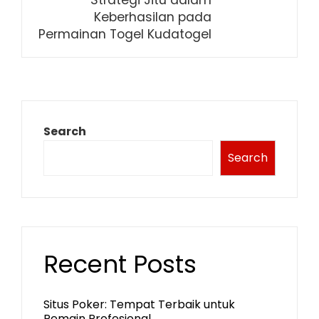
Strategi Jitu dalam
Keberhasilan pada
Permainan Togel Kudatogel
Search
Search
Recent Posts
Situs Poker: Tempat Terbaik untuk
Pemain Profesional