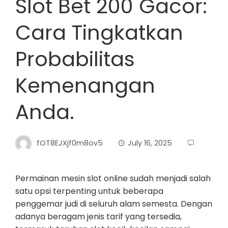
Slot Bet 200 Gacor:
Cara Tingkatkan
Probabilitas
Kemenangan
Anda.
fOT8EJXjf0m8ov5
July 16, 2025
Permainan mesin slot online sudah menjadi salah
satu opsi terpenting untuk beberapa
penggemar judi di seluruh alam semesta. Dengan
adanya beragam jenis tarif yang tersedia,