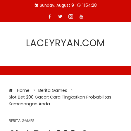
Skip
Sunday, August 9
11:54:29
to
content
LACEYRYAN.COM
Home
Berita Games
Slot Bet 200 Gacor: Cara Tingkatkan Probabilitas
Kemenangan Anda.
BERITA GAMES