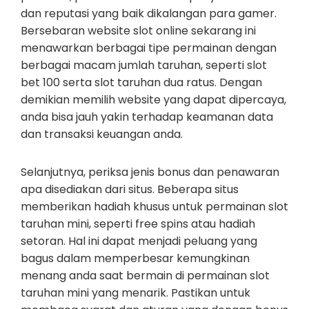
dan reputasi yang baik dikalangan para gamer.
Bersebaran website slot online sekarang ini
menawarkan berbagai tipe permainan dengan
berbagai macam jumlah taruhan, seperti slot
bet 100 serta slot taruhan dua ratus. Dengan
demikian memilih website yang dapat dipercaya,
anda bisa jauh yakin terhadap keamanan data
dan transaksi keuangan anda.
Selanjutnya, periksa jenis bonus dan penawaran
apa disediakan dari situs. Beberapa situs
memberikan hadiah khusus untuk permainan slot
taruhan mini, seperti free spins atau hadiah
setoran. Hal ini dapat menjadi peluang yang
bagus dalam memperbesar kemungkinan
menang anda saat bermain di permainan slot
taruhan mini yang menarik. Pastikan untuk