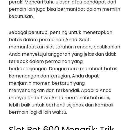
perak. Mencari tahu ulasan atau pendapat dari
pemain lain juga bisa bermanfaat dalam memilih
keputusan.
Sebagai penutup, penting untuk menetapkan
batas dalam permainan Anda. Saat
memanfaatkan slot taruhan rendah, pastikanlah
Anda menyetujui anggaran yang jelas dan tidak
terjebak dalam permainan yang
berkepanjangan. Dengan cara membuat batas
kemenangan dan kerugian, Anda dapat
menjamin momen bertaruh yang
menyenangkan dan terkendali. Apabila Anda
menyadari bahwa Anda memenuhi batas ini,
lebih baik untuk berhenti sejenak dan kembali
bermain lagi di lain waktu.