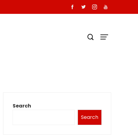
Search
Search