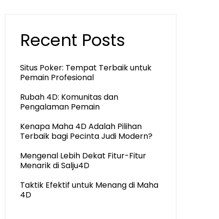
Recent Posts
Situs Poker: Tempat Terbaik untuk
Pemain Profesional
Rubah 4D: Komunitas dan
Pengalaman Pemain
Kenapa Maha 4D Adalah Pilihan
Terbaik bagi Pecinta Judi Modern?
Mengenal Lebih Dekat Fitur-Fitur
Menarik di Salju4D
Taktik Efektif untuk Menang di Maha
4D