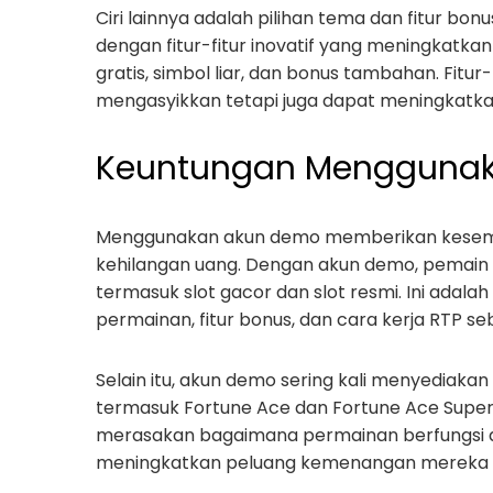
Ciri lainnya adalah pilihan tema dan fitur bonu
dengan fitur-fitur inovatif yang meningkatk
gratis, simbol liar, dan bonus tambahan. Fitu
mengasyikkan tetapi juga dapat meningkatka
Keuntungan Mengguna
Menggunakan akun demo memberikan kesempat
kehilangan uang. Dengan akun demo, pemain 
termasuk slot gacor dan slot resmi. Ini ada
permainan, fitur bonus, dan cara kerja RTP 
Selain itu, akun demo sering kali menyediakan 
termasuk Fortune Ace dan Fortune Ace Super
merasakan bagaimana permainan berfungsi d
meningkatkan peluang kemenangan mereka ke