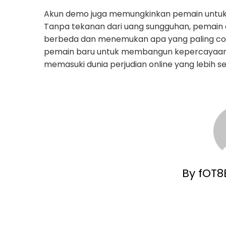
Akun demo juga memungkinkan pemain untuk 
Tanpa tekanan dari uang sungguhan, pemain
berbeda dan menemukan apa yang paling coco
pemain baru untuk membangun kepercayaan d
memasuki dunia perjudian online yang lebih ser
By fOT