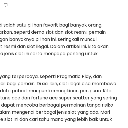
i salah satu pilihan favorit bagi banyak orang.
rkan, seperti demo slot dan slot resmi, pemain
gan banyaknya pilihan ini, seringkali muncul
smi dan slot ilegal. Dalam artikel ini, kita akan
nis slot ini serta mengapa penting untuk
 yang terpercaya, seperti Pragmatic Play, dan
agi pemain. Di sisi lain, slot ilegal bisa membawa
an data pribadi maupun kemungkinan penipuan. Kita
tune ace dan fortune ace super scatter yang sering
ain dapat mencoba berbagai permainan tanpa risiko
lam mengenai berbagai jenis slot yang ada. Mari
pe slot ini dan cari tahu mana yang lebih baik untuk