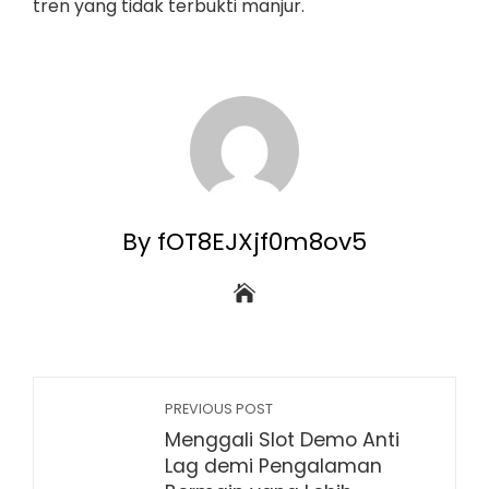
tren yang tidak terbukti manjur.
By fOT8EJXjf0m8ov5
PREVIOUS POST
Menggali Slot Demo Anti
Lag demi Pengalaman