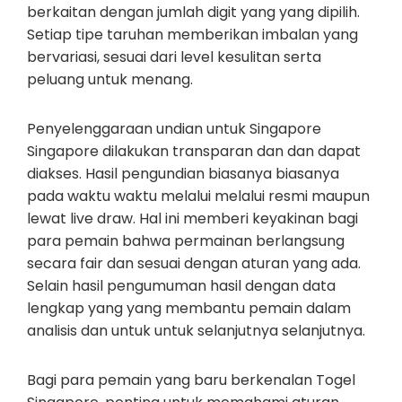
berkaitan dengan jumlah digit yang yang dipilih.
Setiap tipe taruhan memberikan imbalan yang
bervariasi, sesuai dari level kesulitan serta
peluang untuk menang.
Penyelenggaraan undian untuk Singapore
Singapore dilakukan transparan dan dan dapat
diakses. Hasil pengundian biasanya biasanya
pada waktu waktu melalui melalui resmi maupun
lewat live draw. Hal ini memberi keyakinan bagi
para pemain bahwa permainan berlangsung
secara fair dan sesuai dengan aturan yang ada.
Selain hasil pengumuman hasil dengan data
lengkap yang yang membantu pemain dalam
analisis dan untuk untuk selanjutnya selanjutnya.
Bagi para pemain yang baru berkenalan Togel