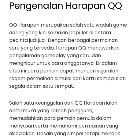
Pengenalan Harapan QQ
QQ Harapan merupakan salah satu wadah game
daring yang kini semakin populer di antara
pecinta judi judi. Dengan berbagai permainan
seru yang tersedia, Harapan QQ menawarkan
pengalaman gameplay yang seru dan
menghibur untuk para anggotanya. Di dalam
situs ini para pemain dapat mencari sejumlah
ragam permainan dimulai dari kartu sampai slot,
segala dalam satu tempat.
Salah satu keunggulan dari QQ Harapan ialah
antarmuka yang ramah pengguna,
memudahkan para pemain pemula dalam
menyusuri serta memahami permainan yang
disediakan. Desain yang simpel tetapi menarik