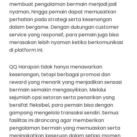
membuat pengalaman bermain menjadi jadi
nyaman, hingga pemain dapat memusatkan
perhatian pada strategi serta kesenangan
dalam bergame. Dengan dukungan customer
service yang responsif, para pemain juga bisa
merasakan lebih nyaman ketika berkomunikasi
di platform ini.
QQ Harapan tidak hanya menawarkan
kesenangan, tetapi berbagai promosi dan
reward yang menarik yang menjadikan sensasi
bermain semakin mengasyikkan. Melalui
sejumlah opsi setoran serta penarikan yang
bersifat fleksibel, para pemain bisa dengan
gampang mengelola transaksi sendiri. Semua
fasilitas ini dirancang agar memberikan
pengalaman bermain yang memuaskan serta
meningkatkan keseruan dalam setiap momen