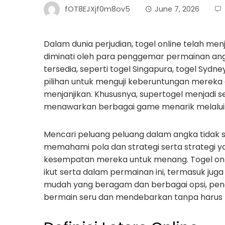
fOT8EJXjf0m8ov5
June 7, 2026
Dalam dunia perjudian, togel online telah men
diminati oleh para penggemar permainan angk
tersedia, seperti togel Singapura, togel Sydn
pilihan untuk menguji keberuntungan merek
menjanjikan. Khususnya, supertogel menjadi s
menawarkan berbagai game menarik melalui 
Mencari peluang peluang dalam angka tidak 
memahami pola dan strategi serta strategi 
kesempatan mereka untuk menang. Togel onl
ikut serta dalam permainan ini, termasuk jug
mudah yang beragam dan berbagai opsi, pe
bermain seru dan mendebarkan tanpa harus