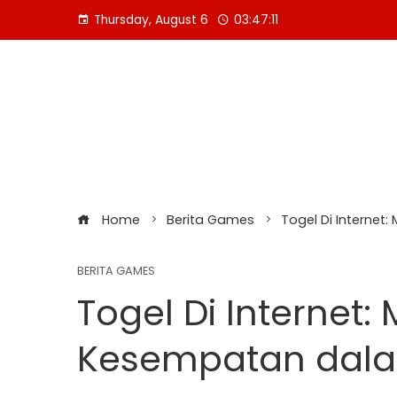
Skip
Thursday, August 6
03:47:12
to
content
Home
Berita Games
Togel Di Interne
BERITA GAMES
Togel Di Internet:
Kesempatan dal