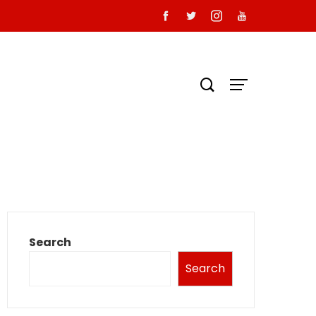
Search
Search