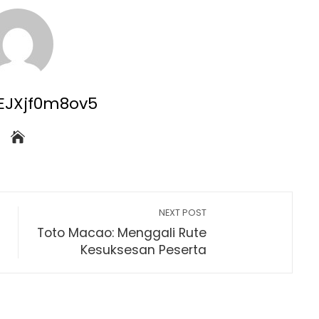
8EJXjf0m8ov5
NEXT POST
Toto Macao: Menggali Rute
t
Kesuksesan Peserta