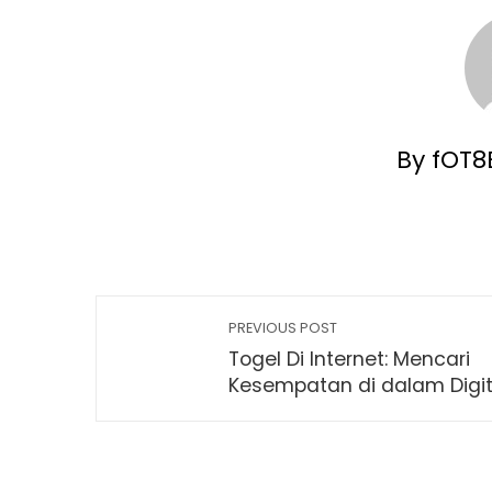
By fOT
PREVIOUS POST
Togel Di Internet: Mencari
Kesempatan di dalam Digi