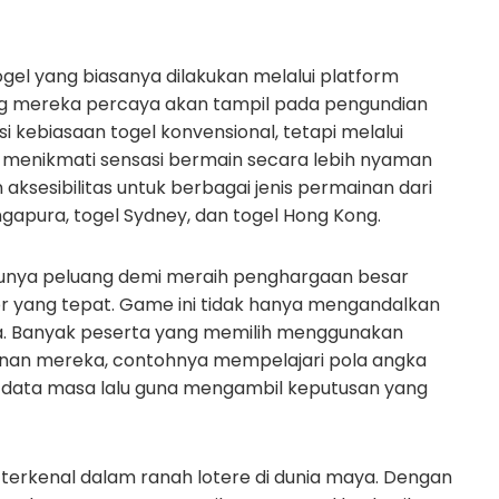
ogel yang biasanya dilakukan melalui platform
ng mereka percaya akan tampil pada pengundian
si kebiasaan togel konvensional, tetapi melalui
 menikmati sensasi bermain secara lebih nyaman
 aksesibilitas untuk berbagai jenis permainan dari
gapura, togel Sydney, dan togel Hong Kong.
punya peluang demi meraih penghargaan besar
yang tepat. Game ini tidak hanya mengandalkan
ngka. Banyak peserta yang memilih menggunakan
nan mereka, contohnya mempelajari pola angka
data masa lalu guna mengambil keputusan yang
 terkenal dalam ranah lotere di dunia maya. Dengan