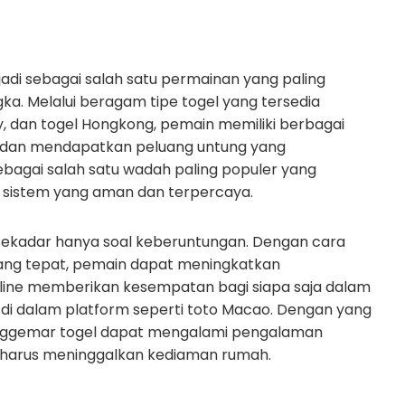
jadi sebagai salah satu permainan yang paling
a. Melalui beragam tipe togel yang tersedia
ey, dan togel Hongkong, pemain memiliki berbagai
a dan mendapatkan peluang untung yang
ebagai salah satu wadah paling populer yang
sistem yang aman dan terpercaya.
sekadar hanya soal keberuntungan. Dengan cara
yang tepat, pemain dapat meningkatkan
ine memberikan kesempatan bagi siapa saja dalam
a di dalam platform seperti toto Macao. Dengan yang
nggemar togel dapat mengalami pengalaman
 harus meninggalkan kediaman rumah.