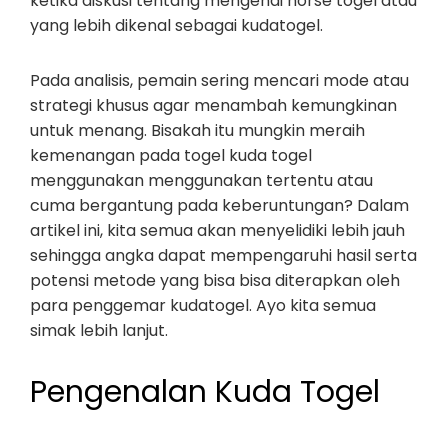
ketika diskusi tentang mengenai horse togel atau
yang lebih dikenal sebagai kudatogel.
Pada analisis, pemain sering mencari mode atau
strategi khusus agar menambah kemungkinan
untuk menang. Bisakah itu mungkin meraih
kemenangan pada togel kuda togel
menggunakan menggunakan tertentu atau
cuma bergantung pada keberuntungan? Dalam
artikel ini, kita semua akan menyelidiki lebih jauh
sehingga angka dapat mempengaruhi hasil serta
potensi metode yang bisa bisa diterapkan oleh
para penggemar kudatogel. Ayo kita semua
simak lebih lanjut.
Pengenalan Kuda Togel