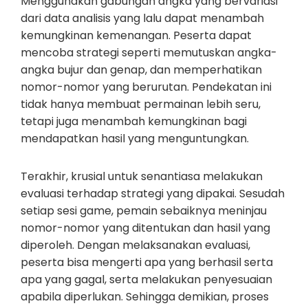
Menggunakan gabungan angka yang bervariasi
dari data analisis yang lalu dapat menambah
kemungkinan kemenangan. Peserta dapat
mencoba strategi seperti memutuskan angka-
angka bujur dan genap, dan memperhatikan
nomor-nomor yang berurutan. Pendekatan ini
tidak hanya membuat permainan lebih seru,
tetapi juga menambah kemungkinan bagi
mendapatkan hasil yang menguntungkan.
Terakhir, krusial untuk senantiasa melakukan
evaluasi terhadap strategi yang dipakai. Sesudah
setiap sesi game, pemain sebaiknya meninjau
nomor-nomor yang ditentukan dan hasil yang
diperoleh. Dengan melaksanakan evaluasi,
peserta bisa mengerti apa yang berhasil serta
apa yang gagal, serta melakukan penyesuaian
apabila diperlukan. Sehingga demikian, proses