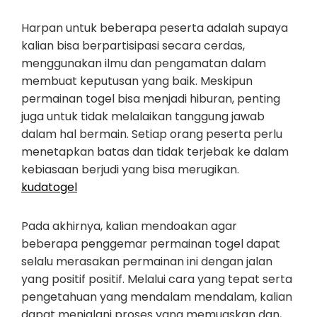
Harpan untuk beberapa peserta adalah supaya
kalian bisa berpartisipasi secara cerdas,
menggunakan ilmu dan pengamatan dalam
membuat keputusan yang baik. Meskipun
permainan togel bisa menjadi hiburan, penting
juga untuk tidak melalaikan tanggung jawab
dalam hal bermain. Setiap orang peserta perlu
menetapkan batas dan tidak terjebak ke dalam
kebiasaan berjudi yang bisa merugikan.
kudatogel
Pada akhirnya, kalian mendoakan agar
beberapa penggemar permainan togel dapat
selalu merasakan permainan ini dengan jalan
yang positif positif. Melalui cara yang tepat serta
pengetahuan yang mendalam mendalam, kalian
dapat menjalani proses yang memuaskan dan,