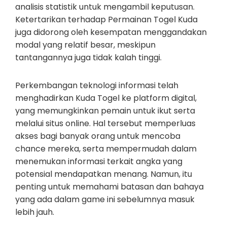
analisis statistik untuk mengambil keputusan.
Ketertarikan terhadap Permainan Togel Kuda
juga didorong oleh kesempatan menggandakan
modal yang relatif besar, meskipun
tantangannya juga tidak kalah tinggi.
Perkembangan teknologi informasi telah
menghadirkan Kuda Togel ke platform digital,
yang memungkinkan pemain untuk ikut serta
melalui situs online. Hal tersebut memperluas
akses bagi banyak orang untuk mencoba
chance mereka, serta mempermudah dalam
menemukan informasi terkait angka yang
potensial mendapatkan menang. Namun, itu
penting untuk memahami batasan dan bahaya
yang ada dalam game ini sebelumnya masuk
lebih jauh.