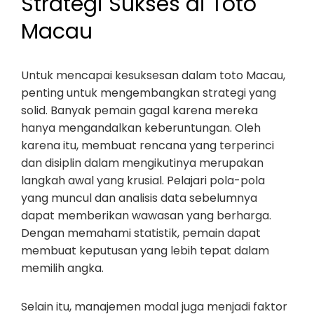
Strategi Sukses di Toto
Macau
Untuk mencapai kesuksesan dalam toto Macau,
penting untuk mengembangkan strategi yang
solid. Banyak pemain gagal karena mereka
hanya mengandalkan keberuntungan. Oleh
karena itu, membuat rencana yang terperinci
dan disiplin dalam mengikutinya merupakan
langkah awal yang krusial. Pelajari pola-pola
yang muncul dan analisis data sebelumnya
dapat memberikan wawasan yang berharga.
Dengan memahami statistik, pemain dapat
membuat keputusan yang lebih tepat dalam
memilih angka.
Selain itu, manajemen modal juga menjadi faktor