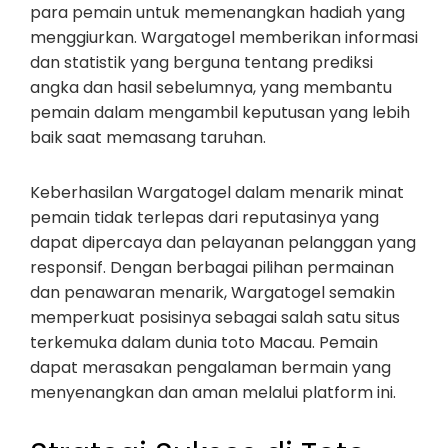
para pemain untuk memenangkan hadiah yang
menggiurkan. Wargatogel memberikan informasi
dan statistik yang berguna tentang prediksi
angka dan hasil sebelumnya, yang membantu
pemain dalam mengambil keputusan yang lebih
baik saat memasang taruhan.
Keberhasilan Wargatogel dalam menarik minat
pemain tidak terlepas dari reputasinya yang
dapat dipercaya dan pelayanan pelanggan yang
responsif. Dengan berbagai pilihan permainan
dan penawaran menarik, Wargatogel semakin
memperkuat posisinya sebagai salah satu situs
terkemuka dalam dunia toto Macau. Pemain
dapat merasakan pengalaman bermain yang
menyenangkan dan aman melalui platform ini.