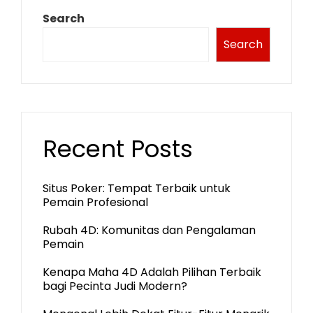
Search
Search
Recent Posts
Situs Poker: Tempat Terbaik untuk
Pemain Profesional
Rubah 4D: Komunitas dan Pengalaman
Pemain
Kenapa Maha 4D Adalah Pilihan Terbaik
bagi Pecinta Judi Modern?