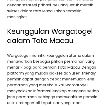
dengan strategi pribadi, peluang untuk meraih
sukses dalam toto Macau akan semakin
meningkat.
Keunggulan Wargatogel
dalam Toto Macau
Wargatogel memiliki keunggulan utama dalam
menawarkan berbagai pilihan permainan yang
menarik bagi para pemain Toto Macau. Dengan
platform yang mudah diakses dan user-friendly,
pemain dapat dengan cepat menemukan jenis
permainan yang mereka sukai. Wargatogel
menyediakan informasi lengkap mengenai setiap
jenis permainan, sehingga memudahkan pemain
untuk mengambil keputusan yang tepat.