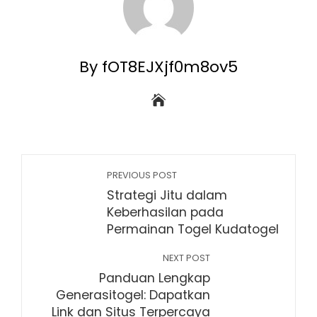
By fOT8EJXjf0m8ov5
PREVIOUS POST
Strategi Jitu dalam
Keberhasilan pada
Permainan Togel Kudatogel
NEXT POST
Panduan Lengkap
Generasitogel: Dapatkan
Link dan Situs Terpercaya