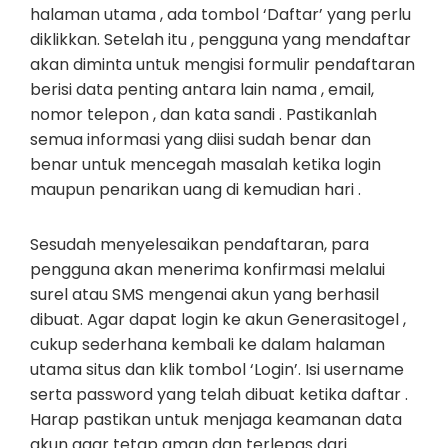
halaman utama , ada tombol ‘Daftar’ yang perlu
diklikkan. Setelah itu , pengguna yang mendaftar
akan diminta untuk mengisi formulir pendaftaran
berisi data penting antara lain nama , email,
nomor telepon , dan kata sandi . Pastikanlah
semua informasi yang diisi sudah benar dan
benar untuk mencegah masalah ketika login
maupun penarikan uang di kemudian hari .
Sesudah menyelesaikan pendaftaran, para
pengguna akan menerima konfirmasi melalui
surel atau SMS mengenai akun yang berhasil
dibuat. Agar dapat login ke akun Generasitogel ,
cukup sederhana kembali ke dalam halaman
utama situs dan klik tombol ‘Login’. Isi username
serta password yang telah dibuat ketika daftar .
Harap pastikan untuk menjaga keamanan data
akun agar tetap aman dan terlepas dari