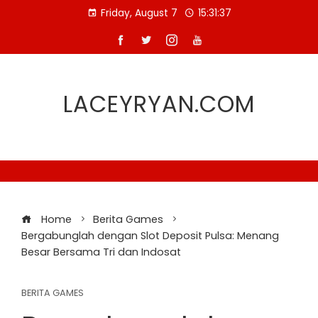
Skip
Friday, August 7
15:31:38
to
content
LACEYRYAN.COM
Home
Berita Games
Bergabunglah dengan Slot Deposit Pulsa: Menang
Besar Bersama Tri dan Indosat
BERITA GAMES