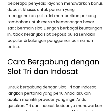
beberapa penyedia layanan menawarkan bonus
deposit khusus untuk pemain yang
menggunakan pulsa. Ini memberikan peluang
tambahan untuk meraih kemenangan besar
saat bermain slot. Dengan berbagai keuntungan
ini, tidak heran jika slot deposit pulsa semakin
populer di kalangan penggemar permainan
online.
Cara Bergabung dengan
Slot Tri dan Indosat
Untuk bergabung dengan Slot Tri dan Indosat,
langkah pertama yang perlu Anda lakukan
adalah memilih provider yang ingin Anda
gunakan. Tri dan Indosat keduanya menawarkan