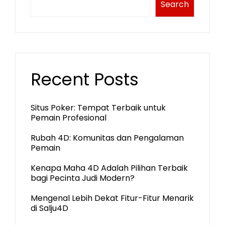
Search
Recent Posts
Situs Poker: Tempat Terbaik untuk
Pemain Profesional
Rubah 4D: Komunitas dan Pengalaman
Pemain
Kenapa Maha 4D Adalah Pilihan Terbaik
bagi Pecinta Judi Modern?
Mengenal Lebih Dekat Fitur-Fitur Menarik
di Salju4D