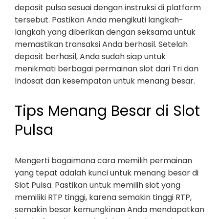
deposit pulsa sesuai dengan instruksi di platform
tersebut. Pastikan Anda mengikuti langkah-
langkah yang diberikan dengan seksama untuk
memastikan transaksi Anda berhasil. Setelah
deposit berhasil, Anda sudah siap untuk
menikmati berbagai permainan slot dari Tri dan
Indosat dan kesempatan untuk menang besar.
Tips Menang Besar di Slot
Pulsa
Mengerti bagaimana cara memilih permainan
yang tepat adalah kunci untuk menang besar di
Slot Pulsa. Pastikan untuk memilih slot yang
memiliki RTP tinggi, karena semakin tinggi RTP,
semakin besar kemungkinan Anda mendapatkan