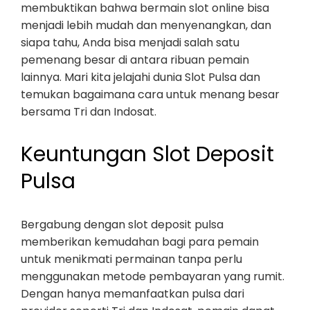
membuktikan bahwa bermain slot online bisa
menjadi lebih mudah dan menyenangkan, dan
siapa tahu, Anda bisa menjadi salah satu
pemenang besar di antara ribuan pemain
lainnya. Mari kita jelajahi dunia Slot Pulsa dan
temukan bagaimana cara untuk menang besar
bersama Tri dan Indosat.
Keuntungan Slot Deposit
Pulsa
Bergabung dengan slot deposit pulsa
memberikan kemudahan bagi para pemain
untuk menikmati permainan tanpa perlu
menggunakan metode pembayaran yang rumit.
Dengan hanya memanfaatkan pulsa dari