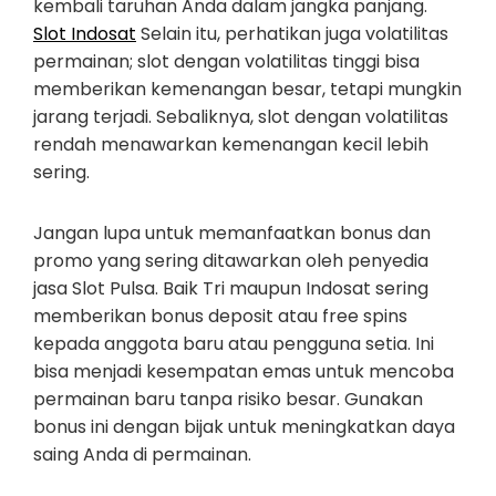
kembali taruhan Anda dalam jangka panjang.
Slot Indosat
Selain itu, perhatikan juga volatilitas
permainan; slot dengan volatilitas tinggi bisa
memberikan kemenangan besar, tetapi mungkin
jarang terjadi. Sebaliknya, slot dengan volatilitas
rendah menawarkan kemenangan kecil lebih
sering.
Jangan lupa untuk memanfaatkan bonus dan
promo yang sering ditawarkan oleh penyedia
jasa Slot Pulsa. Baik Tri maupun Indosat sering
memberikan bonus deposit atau free spins
kepada anggota baru atau pengguna setia. Ini
bisa menjadi kesempatan emas untuk mencoba
permainan baru tanpa risiko besar. Gunakan
bonus ini dengan bijak untuk meningkatkan daya
saing Anda di permainan.