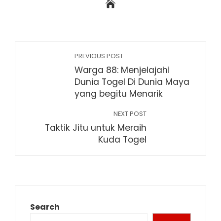
PREVIOUS POST
Warga 88: Menjelajahi
Dunia Togel Di Dunia Maya
yang begitu Menarik
NEXT POST
Taktik Jitu untuk Meraih
Kuda Togel
Search