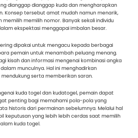
yang dianggap dianggap kuda dan mengharapkan
n. Konsep tersebut amat mudah namun menarik,
 memilih memilih nomor. Banyak sekali individu
alam ekspektasi menggapai imbalan besar.
” sering dipakai untuk mengacu kepada berbagai
 para pemain untuk menambah peluang menang.
agi kisah dan informasi mengenai kombinasi angka
i dalam munculnya. Hal ini menghadirkan
g mendukung serta memberikan saran.
genai kuda togel dan kudatogel, pemain dapat
ngat penting bagi memahami pola-pola yang
ta historis dari permainan sebelumnya. Melalui hal
l keputusan yang lebih lebih cerdas saat memilih
alam kuda togel.