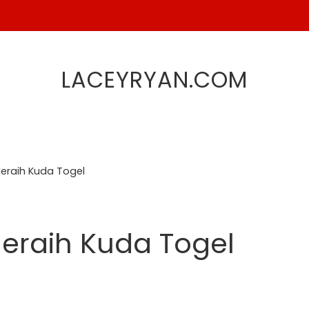
LACEYRYAN.COM
Meraih Kuda Togel
Meraih Kuda Togel