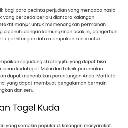
k bagi para pecinta perjudian yang mencoba nasib
ktik yang berbeda berlalu diantara kalangan
refektif manjur untuk memenangkan permainan
ang dipenuhi dengan kemungkinan acak ini, pengertian
rta perhitungan data merupakan kunci untuk
mpaikan segudang strategi jitu yang dapat bisa
nan kudatogel. Mulai dari teknik peramalan
dakan dapat menentukan peruntungan Anda. Mari kita
kunci yang dapat membuat pengalaman bermain
gkan dan seru.
an Togel Kuda
an yang semakin populer di kalangan masyarakat.