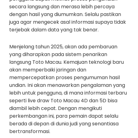
secara langsung dan merasa lebih percaya
dengan hasil yang diumumkan. Selalu pastikan
juga agar mengecek asal informasi supaya tidak
terjebak dalam data yang tak benar.
Menjelang tahun 2025, akan ada pembaruan
yang diharapkan pada sistem penarikan
langsung Toto Macau. Kemajuan teknologi baru
akan memperbaiki jaringan dan
mempercepatkan proses pengumuman hasil
undian. Ini akan menawarkan pengalaman yang
lebih untuk pengguna, di mana informasi terbaru
seperti live draw Toto Macau 4D dan 5D bisa
diambil lebih cepat. Dengan mengikuti
perkembangan ini, para pemain dapat selalu
berada di depan di dunia judi yang senantiasa
bertransformasi.