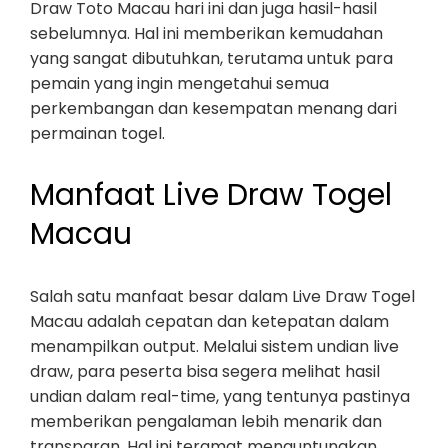
Draw Toto Macau hari ini dan juga hasil-hasil
sebelumnya. Hal ini memberikan kemudahan
yang sangat dibutuhkan, terutama untuk para
pemain yang ingin mengetahui semua
perkembangan dan kesempatan menang dari
permainan togel.
Manfaat Live Draw Togel
Macau
Salah satu manfaat besar dalam Live Draw Togel
Macau adalah cepatan dan ketepatan dalam
menampilkan output. Melalui sistem undian live
draw, para peserta bisa segera melihat hasil
undian dalam real-time, yang tentunya pastinya
memberikan pengalaman lebih menarik dan
transparan. Hal ini teramat menguntungkan