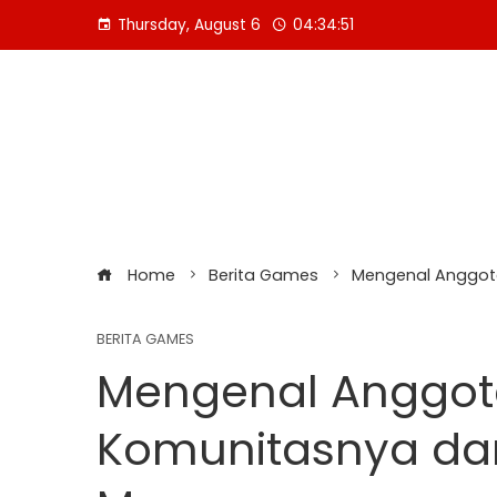
Skip
Thursday, August 6
04:34:51
to
content
Home
Berita Games
Mengenal Anggota
BERITA GAMES
Mengenal Anggota
Komunitasnya dan