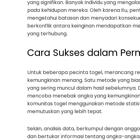
yang signifikan. Banyak individu yang mengal
pada kehidupan mereka. Oleh karena itu, pent
mengetahui batasan dan menyadari konsekuens
berkonflik antara keinginan mendapatkan m
yang terhubung.
Cara Sukses dalam Per
Untuk beberapa pecinta togel, merancang r
kemungkinan menang. Satu metode yang bias
yang sering muncul dalam hasil sebelumnya. 
mencoba menebak angka yang kemungkinan m
komunitas togel menggunakan metode statis
memutuskan yang lebih tepat.
Selain, analisis data, berkumpul dengan anggot
dan bertukar informasi tentang angka-angka y