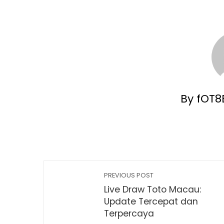
By fOT
PREVIOUS POST
Live Draw Toto Macau:
Update Tercepat dan
Terpercaya