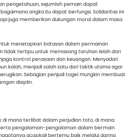
k dan pengetahuan, sejumlah pemain dapat
imana angka itu dapat berfungsi. Solidaritas ini
etapi juga memberikan dukungan moral dalam masa
n untuk menetapkan batasan dalam permainan
tidak tertipu untuk memasang taruhan lebih dari
njaga kontrol perasaan dan keuangan. Menyadari
pun kalah, menjadi salah satu dari taktik utama agar
merugikan. Sebagian penjudi togel mungkin membuat
ngan disiplin.
i mana terlibat dalam perjudian toto, di mana
a, serta pengalaman-pengalaman dalam bermain
anggotanya acapkali bertemu baik melalui daring